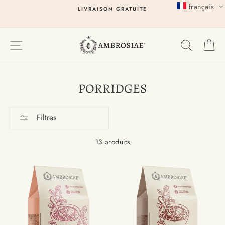
Passer
français
LIVRAISON GRATUITE
au
contenu
EXPLORER
RECHER
P
PORRIDGES
Filtres
13 produits