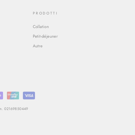
PRODOTTI
Collation
Petit-déjeuner
Autre
T n. 02169850449