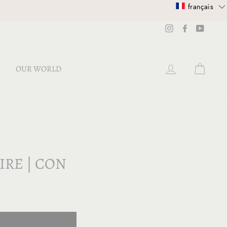
français
Instagram
Facebook
YouTub
SE CONNECT
PANI
OUR WORLD
IRE | CON