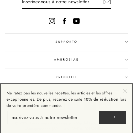
VOUS
À
NOTRE
NEWSLETTER
Instagram
Facebook
YouTube
SUPPORTO
AMBROSIAE
PRODOTTI
Ne ratez pas les nouvelles recettes, les articles et les offres
"Fe
exceptionnelles. De plus, recevez de suite
10% de réduction
lors
(Esc
de votre première commande.
INSCRIVEZ-
VOUS
À
© 2026 Ambrosiae - Ambrosiae srl - Via del Lavoro, 19 63076
NOTRE
Monteprandone (AP) - Italy - VAT n. 02169850449
NEWSLETTER