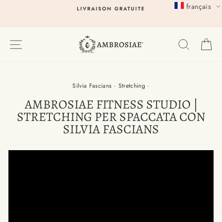
Passer
français
LIVRAISON GRATUITE
au
contenu
EXPLORER
RECHER
P
Silvia Fascians
·
Stretching
·
AMBROSIAE FITNESS STUDIO |
STRETCHING PER SPACCATA CON
SILVIA FASCIANS