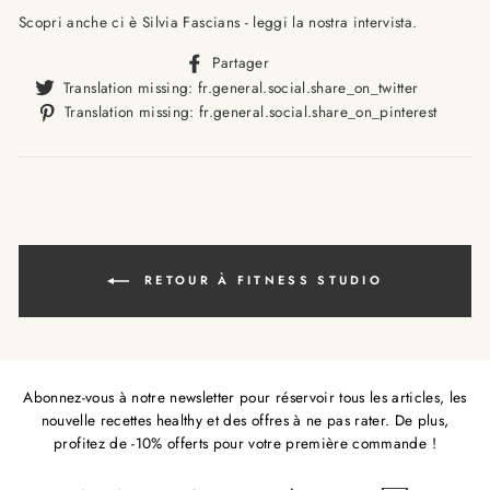
Scopri anche ci è Silvia Fascians - leggi la nostra intervista.
Translation
Partager
missing:
Translat
Translation missing: fr.general.social.share_on_twitter
fr.general.social.alt_text.sha
missing
Trans
Translation missing: fr.general.social.share_on_pinterest
fr.gener
missi
fr.ge
RETOUR À FITNESS STUDIO
Abonnez-vous à notre newsletter pour réservoir tous les articles, les
nouvelle recettes healthy et des offres à ne pas rater. De plus,
profitez de -10% offerts pour votre première commande !
INSCRIVEZ-