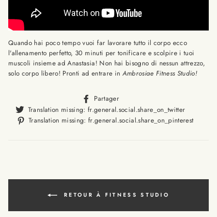
Quando hai poco tempo vuoi far lavorare tutto il corpo ecco
l'allenamento perfetto, 30 minuti per tonificare e scolpire i tuoi
muscoli insieme ad Anastasia! Non hai bisogno di nessun attrezzo,
solo corpo libero! Pronti ad entrare in
Ambrosiae Fitness Studio!
Translation
Partager
missing:
Translat
Translation missing: fr.general.social.share_on_twitter
fr.general.social.alt_text.sha
missing
Trans
Translation missing: fr.general.social.share_on_pinterest
fr.gener
missi
fr.ge
RETOUR À FITNESS STUDIO