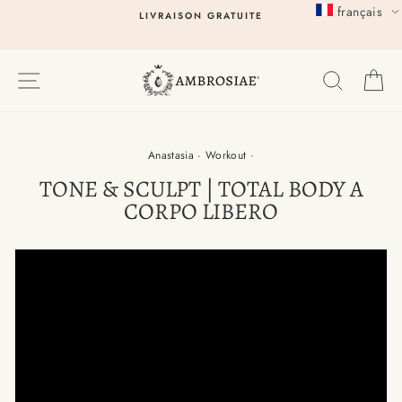
Passer
français
LIVRAISON GRATUITE
au
contenu
EXPLORER
RECHER
P
Anastasia
·
Workout
·
TONE & SCULPT | TOTAL BODY A
CORPO LIBERO