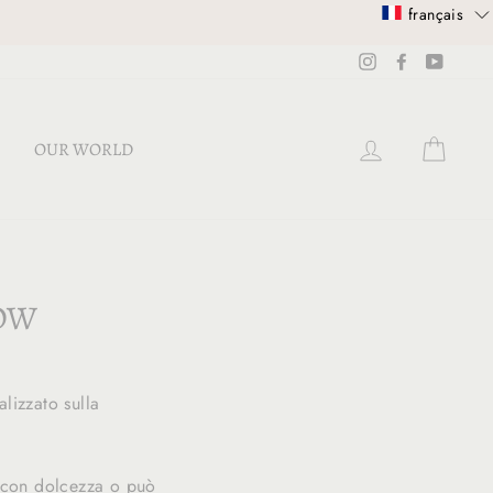
français
Instagram
Facebook
YouTub
SE CONNECT
PANI
OUR WORLD
LOW
lizzato sulla
a con dolcezza o può