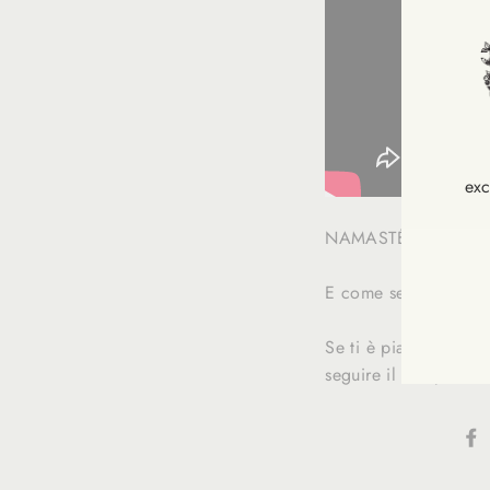
exc
NAMASTÉ
INS
VOU
E come sempre….F
À
NOT
NEW
Se ti è piaciuto ques
seguire il suo profil