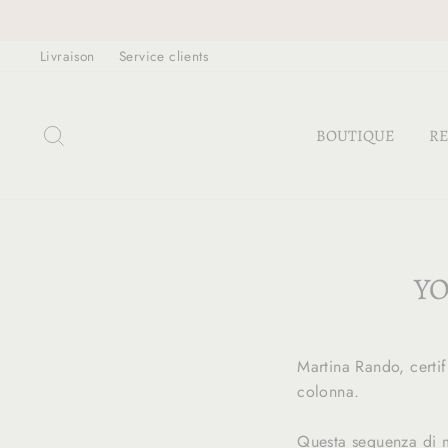
Passer
au
Livraison
Service clients
contenu
RECHERCHER
BOUTIQUE
RE
YO
Martina Rando, certif
colonna.
Questa sequenza di mo