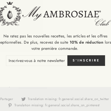
Ne ratez pas les nouvelles recettes, les articles et les offres
eptionnelles. De plus, recevez de suite
10% de réduction
lor
votre première commande.
CRIVEZ-
S'INSCRIRE
S
UEL YOUR MIND. LOVE YOUR BODY!
RE
SLETTER
to flow Martina ti aspetta al prossimo appuntamento e nel frat
o instagram
@martina_rando
Translation
Partager
Translation missing: fr.general.social.share_on_twitter
missing:
Tran
Translation missing: fr.general.social.share_on_pinterest