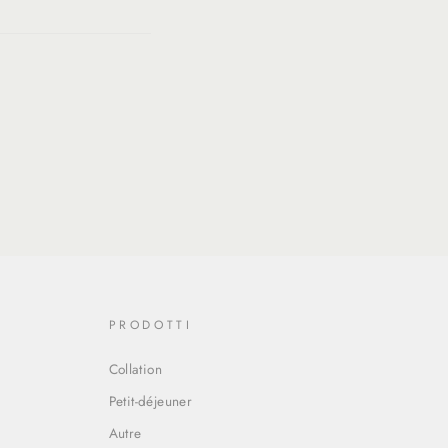
ing:
fr.general.social.alt_text.share_on_twitter
eneral.social.alt_text.share_on_pinterest
PRODOTTI
Collation
Petit-déjeuner
Autre