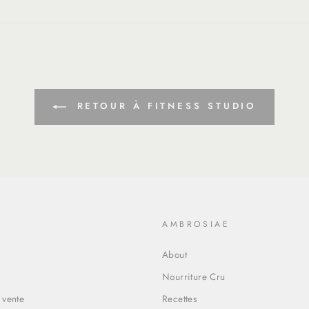
fr.general.social.alt_text.share_on_facebook
miss
fr.g
RETOUR À FITNESS STUDIO
O
AMBROSIAE
About
Nourriture Cru
 vente
Recettes