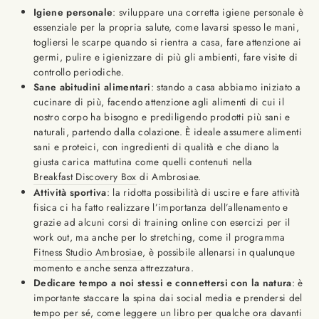
Igiene personale
: sviluppare una corretta igiene personale è
essenziale per la propria salute, come lavarsi spesso le mani,
togliersi le scarpe quando si rientra a casa, fare attenzione ai
germi, pulire e igienizzare di più gli ambienti, fare visite di
controllo periodiche.
Sane abitudini alimentari
: stando a casa abbiamo iniziato a
cucinare di più, facendo attenzione agli alimenti di cui il
nostro corpo ha bisogno e prediligendo prodotti più sani e
naturali, partendo dalla colazione. È ideale assumere alimenti
sani e proteici, con ingredienti di qualità e che diano la
giusta carica mattutina come quelli contenuti nella
Breakfast Discovery Box
di Ambrosiae.
Attività sportiva
: la ridotta possibilità di uscire e fare attività
fisica ci ha fatto realizzare l’importanza dell’allenamento e
grazie ad alcuni corsi di training online con esercizi per il
work out, ma anche per lo stretching, come il programma
Fitness Studio Ambrosiae
, è possibile allenarsi in qualunque
momento e anche senza attrezzatura.
Dedicare tempo a noi stessi e connettersi con la natura
: è
importante staccare la spina dai social media e prendersi del
tempo per sé, come leggere un libro per qualche ora davanti