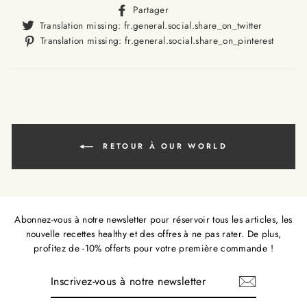
Translation
Partager
missing:
Translat
Translation missing: fr.general.social.share_on_twitter
fr.general.social.alt_text.sha
missing
Trans
Translation missing: fr.general.social.share_on_pinterest
fr.gener
missi
fr.ge
RETOUR À OUR WORLD
Abonnez-vous à notre newsletter pour réservoir tous les articles, les
nouvelle recettes healthy et des offres à ne pas rater. De plus,
profitez de -10% offerts pour votre première commande !
INSCRIVEZ-
VOUS
À
NOTRE