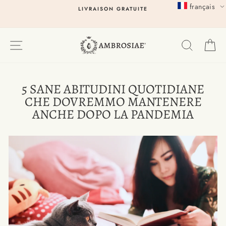
Passer
français
LIVRAISON GRATUITE
au
contenu
EXPLORER
RECHER
P
5 SANE ABITUDINI QUOTIDIANE
CHE DOVREMMO MANTENERE
ANCHE DOPO LA PANDEMIA