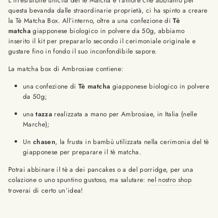
L’irresistibile unicità del tè Matcha e l’amore che abbiamo per
questa bevanda dalle straordinarie proprietà, ci ha spinto a creare
la Tè Matcha Box. All’interno, oltre a una confezione di
Tè
matcha
giapponese biologico in polvere da 50g, abbiamo
inserito il kit per prepararlo secondo il cerimoniale originale e
gustare fino in fondo il suo inconfondibile sapore.
La matcha box di Ambrosiae contiene:
una confezione di
Tè matcha
giapponese biologico in polvere
da 50g;
una
tazza
realizzata a mano per Ambrosiae, in Italia (nelle
Marche);
Un
chasen
,
la frusta in bambù utilizzata nella cerimonia del tè
giapponese per preparare il tè matcha.
Potrai abbinare il tè a dei pancakes o a del porridge, per una
colazione o uno spuntino gustoso, ma salutare:
nel nostro shop
troverai di certo un’idea!