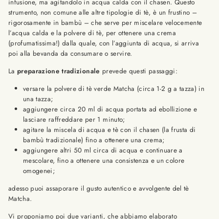
infusione, ma agitandolo in acqua calda con il chasen. Questo
strumento, non comune alle altre tipologie di tè, è un frustino –
rigorosamente in bambù – che serve per miscelare velocemente
l’acqua calda e la polvere di tè, per ottenere una crema
(profumatissima!) dalla quale, con l’aggiunta di acqua, si arriva
poi alla bevanda da consumare o servire.
La
preparazione tradizionale
prevede questi passaggi:
versare la polvere di tè verde Matcha (circa 1-2 g a tazza) in
una tazza;
aggiungere circa 20 ml di acqua portata ad ebollizione e
lasciare raffreddare per 1 minuto;
agitare la miscela di acqua e tè con il chasen (la frusta di
bambù tradizionale) fino a ottenere una crema;
aggiungere altri 50 ml circa di acqua e continuare a
mescolare, fino a ottenere una consistenza e un colore
omogenei;
adesso puoi assaporare il gusto autentico e avvolgente del tè
Matcha.
Vi proponiamo poi due varianti, che abbiamo elaborato