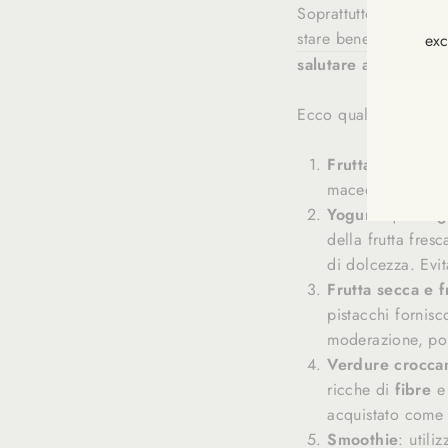
Soprattutto quando s
stare bene con se ste
exc
salutare a merenda
INS
Ecco quali sono le sc
VOU
À
NOT
Frutta fresca:
ri
NEW
macedonia di fru
Yogurt
: quello
g
della frutta fre
di dolcezza. Evit
Frutta secca e f
pistacchi fornis
moderazione, poi
Verdure crocca
ricche di
fibre
e
acquistato come
Smoothie
: utili