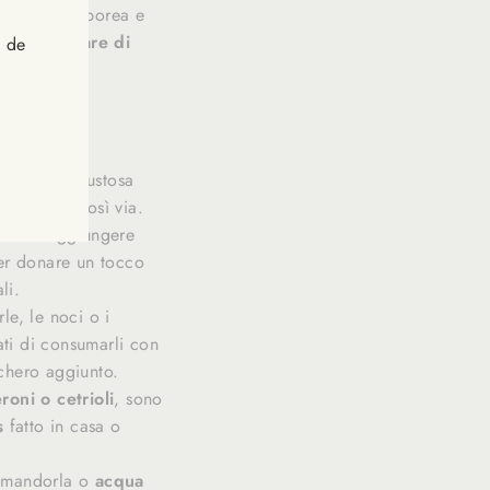
osizione corporea e
osa mangiare di
s de
parare una gustosa
e, kiwi e così via.
 solo o aggiungere
per donare un tocco
li.
le, le noci o i
rati di consumarli con
chero aggiunto.
oni o cetrioli
, sono
s
fatto in casa o
di mandorla o
acqua