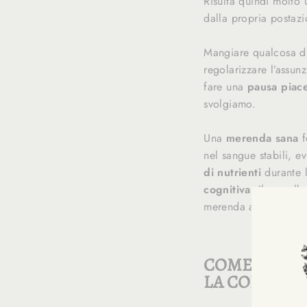
Risulta quindi molto 
dalla propria postaz
Mangiare qualcosa di
regolarizzare l’assun
fare una
pausa piac
svolgiamo.
Una
merenda sana
f
nel sangue stabili, e
di nutrienti
durante 
cognitiva
. Il cervel
merenda adeguata for
COME FARE 
LA CONCEN