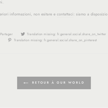
hi.
eriori informazioni, non esitare e
contattaci
: siamo a disposizi
Translation
Partager
Translation missing: fr.general.social.share_on_twitter
missing:
Tran
Translation missing: fr.general.social.share_on_pinterest
fr.general.social.alt_text.share_on_facebook
miss
fr.g
RETOUR À OUR WORLD