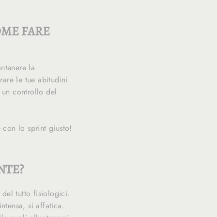
OME FARE
antenere la
are le tue abitudini
 un controllo del
 con lo sprint giusto!
NTE?
el tutto fisiologici.
ntensa, si affatica.