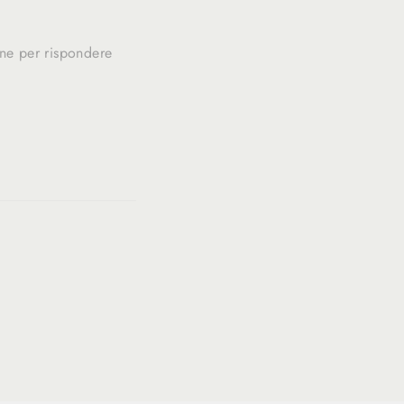
one per rispondere
Translation
slation
missing:
ing:
fr.general.social.alt_text.share_on_twitter
eneral.social.alt_text.share_on_pinterest