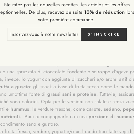
i cerca di perdere peso, ovvero di migliorare la propria comp
Ne ratez pas les nouvelles recettes, les articles et les offres
ssi
, associando alimentazione sana e sport, è lecito chiedersi
c
eptionnelles. De plus, recevez de suite
10% de réduction
lor
, così da evitare snack pieni di zuccheri e grassi.
votre première commande.
CRIVEZ-
elte migliori:
S'INSCRIRE
S
RE
cca di vitamine, minerali e fibre. Puoi consumarla intera o pre
SLETTER
tta mista ad esempio con mela, banana, arancia, ananas, fragol
reco stile VEG
è ricco di proteine e calcio. Puoi gustarlo da
sca o una spruzzata di cioccolato fondente o sciroppo d’agave 
a, invece, lo yogurt con aggiunta di zuccheri e/o aromi artificia
rutta a guscio
: gli snack a base di frutta secca come le mandor
cono un'ottima fonte di
grassi sani e proteine
. Tuttavia, assicu
ché sono calorici. Opta per le versioni non salate e senza zuc
nti e hummus
: le verdure fresche, come
carote, sedano, peper
nutrienti
. Puoi accompagnarle con una
porzione di hummu
 condimento sano e gustoso.
zza frutta fresca, verdure, yogurt e/o un liquido tipo latte veg 