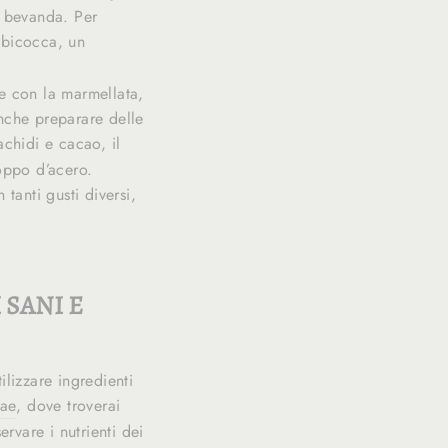
a bevanda. Per
lbicocca, un
re con la marmellata,
nche preparare delle
achidi e cacao, il
oppo d’acero.
n tanti gusti diversi,
 SANI E
tilizzare ingredienti
iae
, dove troverai
ervare i nutrienti dei