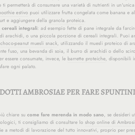
o ti permetterà di consumare una varietà di nutrienti in un'unic
oothie estivo
puoi utilizzare frutta congelata come banana e a
urt e aggiungere della
granola proteica
.
cereali integrali
: ad esempio fette di pane integrale da farci
i arachidi, o una piccola porzione di cereali integrali. Puoi a
e
choco-peanut muesli snack
, utilizzando il muesli proteico di ar
nte fuso, una bevanda di soia, il burro di arachidi o dello scir
r essere consumate, invece, le
barrette proteiche
, disponibili i
sfare ogni palato.
ODOTTI AMBROSIAE PER FARE SPUNTINI
iù chiare su
come fare merenda in modo sano
, se desideri u
biologici, ti consigliamo di consultare lo
shop online di Ambros
ie a metodi di lavorazione del tutto innovativi, proprio per pres