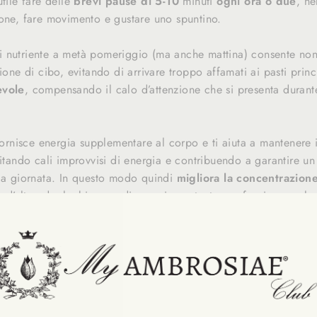
utile fare delle
brevi pause di 5-10
minuti
ogni ora o due
, ne
ione, fare movimento e gustare uno spuntino.
 nutriente a metà pomeriggio (ma anche mattina) consente non
zione di cibo, evitando di arrivare troppo affamati ai pasti prin
evole
, compensando il calo d’attenzione che si presenta durante
ornisce energia supplementare al corpo e ti aiuta a mantenere i 
vitando cali improvvisi di energia e contribuendo a garantire u
la giornata. In questo modo quindi
migliora la concentrazion
lo, d’altronde, ha bisogno di energia costante per funzionare al 
nisce “il combustibile” necessario per mantenerlo attivo e foca
MERENDA IN MODO SANO: 6 IDEE PER 
TRAZIONE