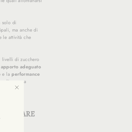
lle quali allontanarsi
 solo di
cipali, ma anche di
 le attività che
livelli di zucchero
n
apporto adeguato
e
e la
performance
meglio, e una
lizzato.
"Fermer
(Esc)"
RITROVARE