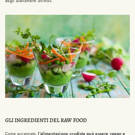
dagli allevamenti animali.
GLI INGREDIENTI DEL RAW FOOD
Come accennato,
l’alimentazione crudista
può essere
vegan
e