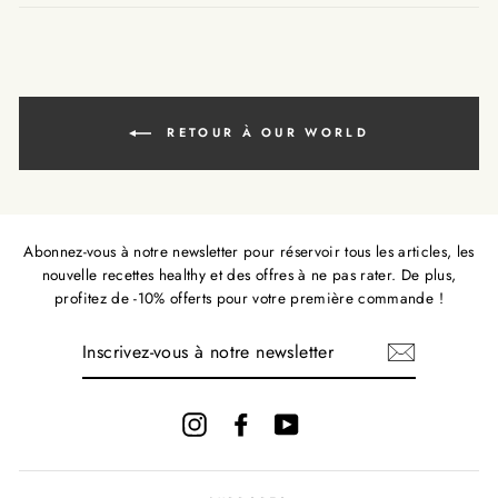
fr.ge
RETOUR À OUR WORLD
Abonnez-vous à notre newsletter pour réservoir tous les articles, les
nouvelle recettes healthy et des offres à ne pas rater. De plus,
profitez de -10% offerts pour votre première commande !
INSCRIVEZ-
VOUS
À
NOTRE
NEWSLETTER
Instagram
Facebook
YouTube