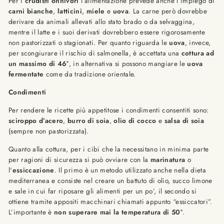
Per i
crudisti onnivori
l’alimentazione prevede anche l’impiego di
carni bianche
,
latticini
,
miele
e
uova
. La carne però dovrebbe
derivare da animali allevati allo stato brado o da selvaggina,
mentre il latte e i suoi derivati dovrebbero essere rigorosamente
non pastorizzati o stagionati. Per quanto riguarda le
uova
, invece,
per scongiurare il rischio di salmonella, è accettata una
cottura ad
un massimo di 46°
, in alternativa si possono mangiare le
uova
fermentate
come da tradizione orientale.
Condimenti
Per rendere le ricette più appetitose i condimenti consentiti sono:
sciroppo d’acero
,
burro di soia
,
olio di cocco
e
salsa di soia
(sempre non pastorizzata).
Quanto alla cottura, per i cibi che la necessitano in minima parte
per ragioni di sicurezza si può ovviare con la
marinatura
o
l'
essiccazione
. Il primo è un metodo utilizzato anche nella dieta
mediterranea e consiste nel creare un battuto di olio, succo limone
e sale in cui far riposare gli alimenti per un po’, il secondo si
ottiene tramite appositi macchinari chiamati appunto “essiccatori”.
L’importante è
non superare mai la temperatura di 50°
.