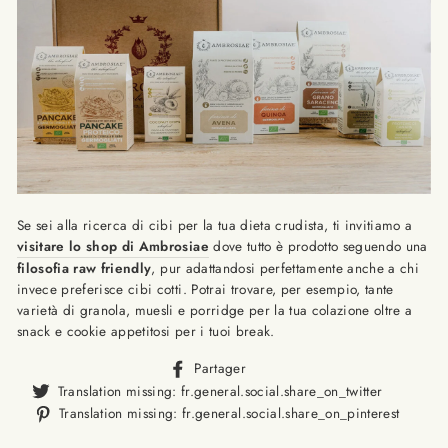
Se sei alla ricerca di cibi per la tua dieta crudista, ti invitiamo a
visitare lo shop di Ambrosiae
dove tutto è prodotto seguendo una
filosofia raw friendly
,
pur adattandosi perfettamente anche a chi
invece preferisce cibi cotti.
Potrai trovare
, per esempio,
tante
varietà di granola, muesli e porridge per la tua colazione oltre a
snack e cookie appetitosi per i tuoi break.
Translation
Partager
missing:
Translat
Translation missing: fr.general.social.share_on_twitter
fr.general.social.alt_text.sha
missing
Trans
Translation missing: fr.general.social.share_on_pinterest
fr.gener
missi