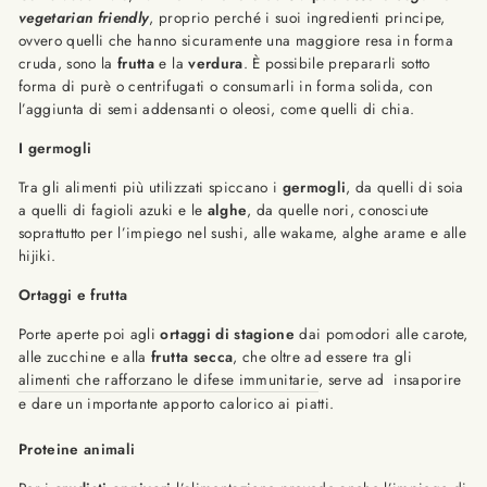
vegetarian friendly
, proprio perché i suoi ingredienti principe,
ovvero quelli che hanno sicuramente una maggiore resa in forma
cruda, sono la
frutta
e la
verdura
.
È
possibile prepararli sotto
forma di purè o centrifugati o consumarli in forma solida, con
l’aggiunta di semi addensanti o oleosi, come quelli di chia.
I germogli
Tra gli alimenti più utilizzati spiccano i
germogli
, da quelli di soia
a quelli di fagioli azuki e le
alghe
, da quelle nori, conosciute
soprattutto per l’impiego nel sushi, alle wakame, alghe arame e alle
hijiki.
Ortaggi e frutta
Porte aperte poi agli
ortaggi di stagione
dai pomodori alle carote,
alle zucchine e alla
frutta secca
, che oltre ad essere tra gli
alimenti che rafforzano le difese immunitarie
, serve ad insaporire
e dare un importante apporto calorico ai piatti.
Proteine animali