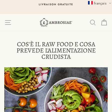
Passer
français
LIVRAISON GRATUITE
au
contenu
EXPLORER
RECHER
P
COS'È IL RAW FOOD E COSA
PREVEDE L'ALIMENTAZIONE
CRUDISTA