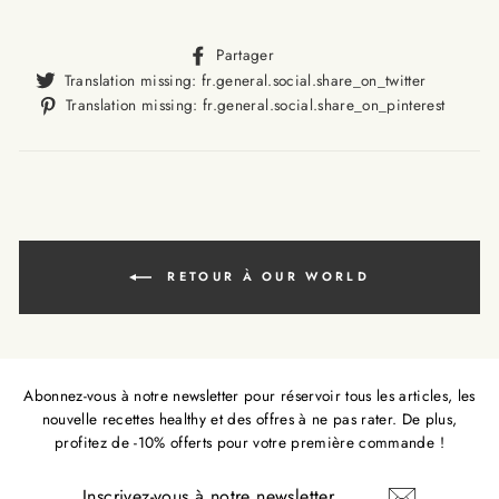
Translation
Partager
missing:
Translat
Translation missing: fr.general.social.share_on_twitter
fr.general.social.alt_text.sha
missing
Trans
Translation missing: fr.general.social.share_on_pinterest
fr.gener
missi
fr.ge
RETOUR À OUR WORLD
Abonnez-vous à notre newsletter pour réservoir tous les articles, les
nouvelle recettes healthy et des offres à ne pas rater. De plus,
profitez de -10% offerts pour votre première commande !
INSCRIVEZ-
VOUS