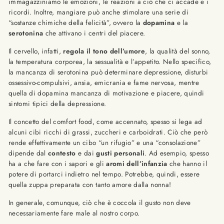
immagazziniamo le emozioni, le reazioni a ciò che ci accade e i
ricordi. Inoltre, mangiare può anche stimolare una serie di
“sostanze chimiche della felicità”, ovvero la
dopamina
e la
serotonina
che attivano i centri del piacere.
Il cervello, infatti,
regola il tono dell’umore
, la qualità del sonno,
la temperatura corporea, la sessualità e l’appetito. Nello specifico,
la mancanza di serotonina può determinare depressione, disturbi
ossessivo-compulsivi, ansia, emicrania e fame nervosa, mentre
quella di dopamina mancanza di motivazione e piacere, quindi
sintomi tipici della depressione.
Il concetto del comfort food, come accennato, spesso si lega ad
alcuni cibi ricchi di grassi, zuccheri e carboidrati. Ciò che però
rende effettivamente un cibo “un rifugio” e una “consolazione”
dipende dal
contesto
e dai
gusti personali
. Ad esempio, spesso
ha a che fare con i sapori e gli
aromi dell’infanzia
che hanno il
potere di portarci indietro nel tempo. Potrebbe, quindi, essere
quella zuppa preparata con tanto amore dalla nonna!
In generale, comunque, ciò che è coccola il gusto non deve
necessariamente fare male al nostro corpo.