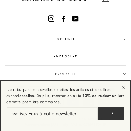
À
NOTRE
NEWSLETTER
Instagram
Facebook
YouTube
SUPPORTO
AMBROSIAE
PRODOTTI
Ne ratez pas les nouvelles recettes, les articles et les offres
"Fe
exceptionnelles. De plus, recevez de suite
10% de réduction
lors
(Esc
de votre première commande.
INSCRIVEZ-
VOUS
© 2026 Ambrosiae - Ambrosiae srl - Via del Lavoro, 19 63076
À
NOTRE
Monteprandone (AP) - Italy - VAT n. 02169850449
NEWSLETTER