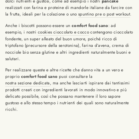
dolci nutrienti e gustosi, come ad esempio i nostri
pancake
realizzati con farina e proteine di mandorle italiane da farcire con
la frutta, ideali per la colazione o uno
spuntino pre o post workout
.
Anche i biscotti possono essere un
comfort food sano
: ad
esempio, i nostri
cookies cioccolato e cocco
contengono cioccolato
fondente, un super alleato del buon umore, poiché ricco di
triptofano (precursore della serotonina),
farina d’avena
, crema di
nocciole bio senza glutine e altri ingredienti naturalmente buoni e
salutari.
Per realizzare queste e altre ricette che danno vita a un vero e
proprio
comfort food sano
puoi consultare la
nostra sezione dedicata
, ma anche lasciarti ispirare dai tantissimi
prodotti creati con ingredienti lavorati in modo innovativo e più
delicato possibile, così che possano mantenere il loro sapore
gustoso e allo stesso tempo i nutrienti dei quali sono naturalmente
ricchi.