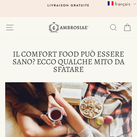
Passer
français
LIVRAISON GRATUITE
au
contenu
EXPLORER
RECHER
P
IL COMFORT FOOD PUÒ ESSERE
SANO? ECCO QUALCHE MITO DA
SFATARE