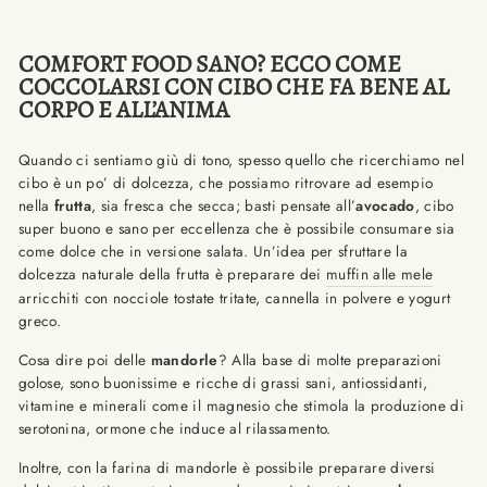
COMFORT FOOD SANO? ECCO COME
COCCOLARSI CON CIBO CHE FA BENE AL
CORPO E ALL’ANIMA
Quando ci sentiamo giù di tono, spesso quello che ricerchiamo nel
cibo è un po’ di dolcezza, che possiamo ritrovare ad esempio
nella
frutta
, sia fresca che secca; basti pensate all’
avocado
, cibo
super buono e sano per eccellenza che è possibile consumare sia
come dolce che in versione salata. Un’idea per sfruttare la
dolcezza naturale della frutta è preparare dei
muffin alle mele
arricchiti con nocciole tostate tritate, cannella in polvere e yogurt
greco.
Cosa dire poi delle
mandorle
? Alla base di molte preparazioni
golose, sono buonissime e ricche di grassi sani, antiossidanti,
vitamine e minerali come il magnesio che stimola la produzione di
serotonina, ormone che induce al rilassamento.
Inoltre, con la farina di mandorle è possibile preparare diversi