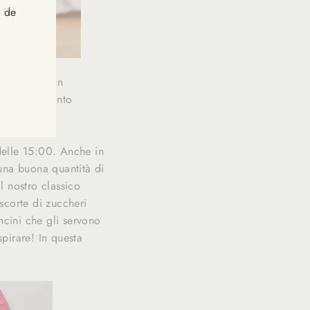
s de
i tratta di un
nergia di pronto
delle 15:00. Anche in
una buona quantità di
l nostro classico
scorte di zuccheri
ncini che gli servono
spirare! In questa