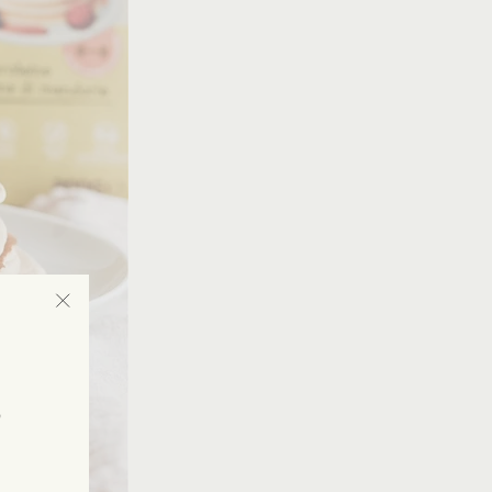
"Fermer
(Esc)"