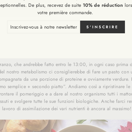
eptionnelles. De plus, recevez de suite
10% de réduction
lor
votre première commande.
CRIVEZ-
S'INSCRIRE
S
 primo pasto della giornata è quello ideale per una nota dolce: s
RE
cui il nostro corpo utilizzerebbe tutti gli zuccheri per darci e
SLETTER
 al meglio la giornata.
ranzo, che andrebbe fatto entro le 13:00, in ogni caso prima 
 del nostro metabolismo ci consiglierebbe di fare un pasto con 
compagnata da una porzione di proteine e ovviamente verdure. I
mo semplice + secondo piatto”. Andiamo così a ripristinare le 
rontare il pomeriggio e a dare al nostro organismo tutti i matto
ssuti e svolgere tutte le sue funzioni biologiche. Anche farci re
il lavoro di assimilazione dei vari nutrienti è ancora al massimo!