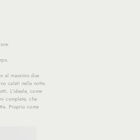
’ore.
orpo.
tro al massimo due
ono calati nella notte.
otti. L’ideale, come
ioni complete, che
utta. Proprio come