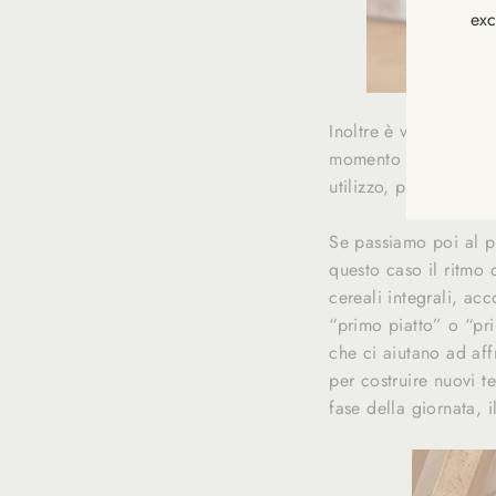
exc
INS
VOU
Inoltre è vero che il
À
NOT
momento propizio, in 
NEW
utilizzo, per iniziare
Se passiamo poi al p
questo caso il ritmo
cereali integrali, ac
“primo piatto” o “pri
che ci aiutano ad aff
per costruire nuovi te
fase della giornata, 