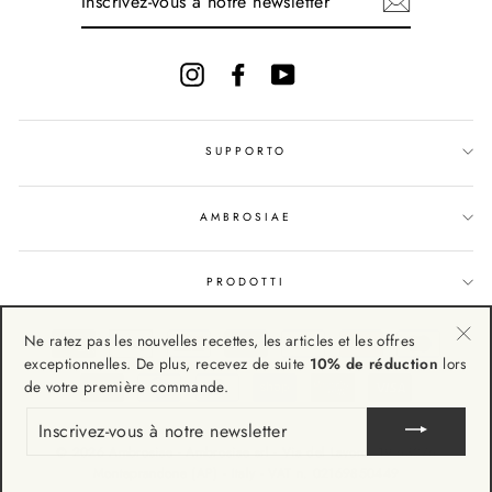
VOUS
À
NOTRE
NEWSLETTER
Instagram
Facebook
YouTube
SUPPORTO
AMBROSIAE
PRODOTTI
Ne ratez pas les nouvelles recettes, les articles et les offres
"Fe
exceptionnelles. De plus, recevez de suite
10% de réduction
lors
(Esc
de votre première commande.
INSCRIVEZ-
VOUS
À
© 2026 Ambrosiae - Ambrosiae srl - Via del Lavoro, 19 63076
NOTRE
Monteprandone (AP) - Italy - VAT n. 02169850449
NEWSLETTER