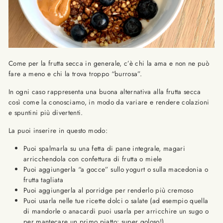
Come per la frutta secca in generale, c’è chi la ama e non ne può
fare a meno e chi la trova troppo “burrosa”.
In ogni caso rappresenta una buona alternativa alla frutta secca
così come la conosciamo, in modo da variare e rendere colazioni
e spuntini più divertenti.
La puoi inserire in questo modo:
Puoi spalmarla su una fetta di pane integrale, magari
arricchendola con confettura di frutta o miele
Puoi aggiungerla “a gocce” sullo yogurt o sulla macedonia o
frutta tagliata
Puoi aggiungerla al porridge per renderlo più cremoso
Puoi usarla nelle tue ricette dolci o salate (ad esempio quella
di mandorle o anacardi puoi usarla per arricchire un sugo o
per mantecare un primo piatto: super goloso!)