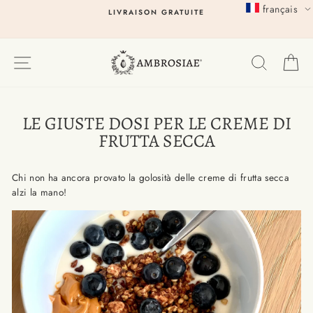
Passer
français
LIVRAISON GRATUITE
au
contenu
EXPLORER
RECHER
P
LE GIUSTE DOSI PER LE CREME DI
FRUTTA SECCA
Chi non ha ancora provato la golosità delle creme di frutta secca
alzi la mano!