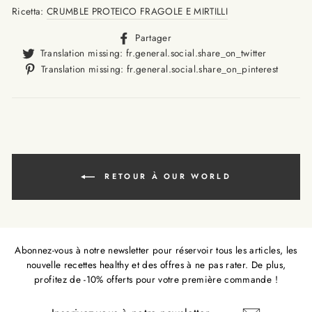
Ricetta:
CRUMBLE PROTEICO FRAGOLE E MIRTILLI
Translation
Partager
missing:
Translat
Translation missing: fr.general.social.share_on_twitter
fr.general.social.alt_text.sha
missing
Trans
Translation missing: fr.general.social.share_on_pinterest
fr.gener
missi
fr.ge
RETOUR À OUR WORLD
Abonnez-vous à notre newsletter pour réservoir tous les articles, les
nouvelle recettes healthy et des offres à ne pas rater. De plus,
profitez de -10% offerts pour votre première commande !
INSCRIVEZ-