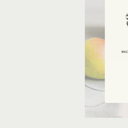
exc
INS
VOU
À
NOT
NEW