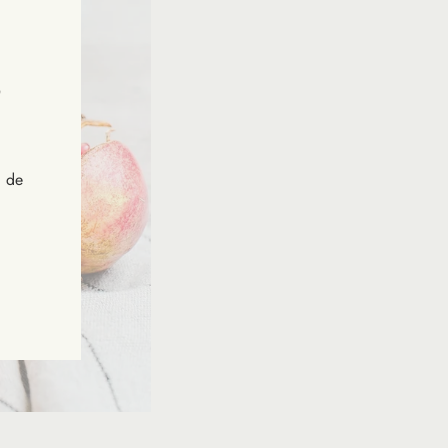
"Fermer
(Esc)"
s de