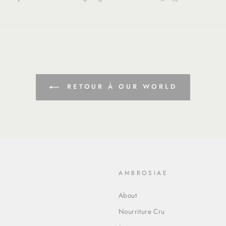
fr.general.social.alt_text.share_on_facebook
miss
fr.g
RETOUR À OUR WORLD
O
AMBROSIAE
About
Nourriture Cru