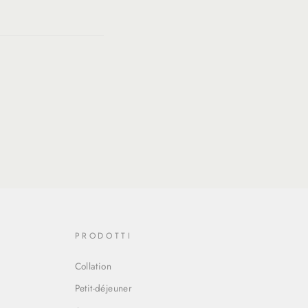
ing:
fr.general.social.alt_text.share_on_twitter
eneral.social.alt_text.share_on_pinterest
PRODOTTI
Collation
Petit-déjeuner