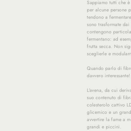
Sappiamo tutti che è 
per alcune persone pa
tendono a fermentare 
sono trasformate dai 
contengono particolari
fermentano: ad esempi
frutta secca. Non sign
sceglierle e modularn
Quando parlo di fibr
davvero interessante!
L’avena, da cui deriv
suo contenuto di fibra
colesterolo cattivo L
glicemico e un grande
avvertire la fame a m
grandi e piccini.