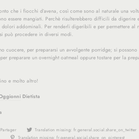
nto che i fiocchi d’avena, così come sono al naturale una volt
o essere mangiati. Perchè risulterebbero difficili da digerire
dolori addominali. Per renderli digeribili e per permettere al 
i si può procedere in diversi modi.
o cuocere, per prepararsi un avvolgente porridge; si possono
 per preparare un overnight oatmeal oppure tostare per la prep
tino e molto altro!
Oggionni
Dietista
a
Translation
Partager
Translation missing: fr.general.social.share_on_twitter
missing:
Tran
Translation missing: fr.general.social.share_on_pinterest