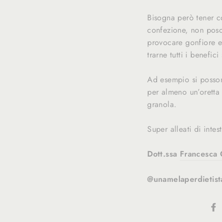
Bisogna però tener co
confezione, non poson
provocare gonfiore e 
trarne tutti i benefic
Ad esempio si posson
per almeno un’oretta
granola.
Super alleati di intes
Dott.ssa
Francesca 
@unamelaperdietist