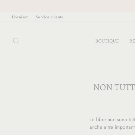
Passer
au
Livraison
Service clients
contenu
RECHERCHER
BOUTIQUE
RE
NON TUTTE
Le fibre non sono tut
anche altre important