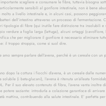
importante scegliere e consumare le fibre, tuttavia bisogna sotto
rticolarmente sensibili al gonfiore intestinale, non è bene abusa
molto a livello intestinale e, in alcuni casi, possono peggiorar
batteri dell’intestino attraverso un processo di fermentazione. 
 tipologie di fibre (qui inutile fare distinzione tra insolubili e 
o verdure a foglia larga (lattuga), alcuni ortaggi (cavolfiore,
ifica che per migliorare il gonfiore è necessario eliminare tutte
e: il troppo stroppia, come si suol dire.
e amo sempre parlare dell’avena, perché è un cereale con un p
ano dopo la cottura i fiocchi d’avena, è un cereale dalle numero
 solubile (i beta-glucani), l’avena è ritenuta un’alleata formidabi
DL. Per il suo elevato contenuto di fibra, l’avena vanta inoltre d
 potere saziante: introdurla a colazione garantisce di arrivare
età mattina, contribuendo alla salute intestinale. E’ perfetta per