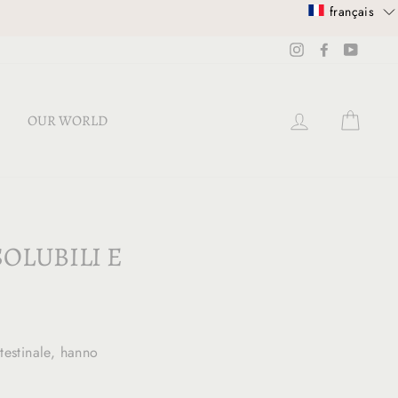
français
Instagram
Facebook
YouTub
SE CONNECT
PANI
OUR WORLD
SOLUBILI E
testinale, hanno