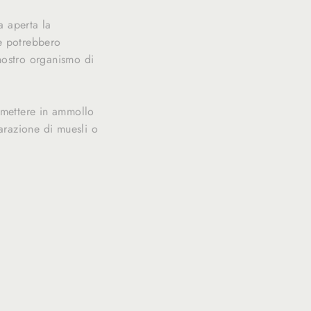
a aperta la
 e potrebbero
nostro organismo di
 mettere in ammollo
arazione di muesli o
Translation
slation
missing: