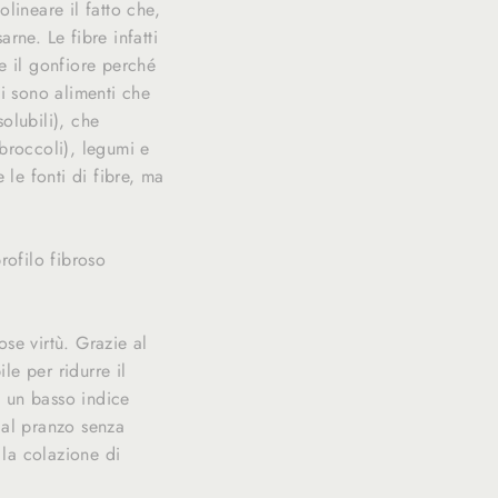
lineare il fatto che,
rne. Le fibre infatti
e il gonfiore perché
Ci sono alimenti che
solubili), che
 broccoli), legumi e
 le fonti di fibre, ma
rofilo fibroso
se virtù. Grazie al
le per ridurre il
i un basso indice
 al pranzo senza
 la colazione di