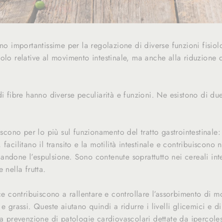
ono importantissime per la regolazione di diverse funzioni fisio
olo relative al movimento intestinale, ma anche alla riduzione 
i fibre hanno diverse peculiarità e funzioni. Ne esistono di due 
iscono per lo più sul funzionamento del tratto gastrointestinale:
facilitano il transito e la motilità intestinale e contribuiscono n
ndone l’espulsione. Sono contenute soprattutto nei cereali integ
 nella frutta.
ce contribuiscono a rallentare e controllare l’assorbimento di mol
 e grassi. Queste aiutano quindi a ridurre i livelli glicemici e d
la prevenzione di patologie cardiovascolari dettate da ipercole