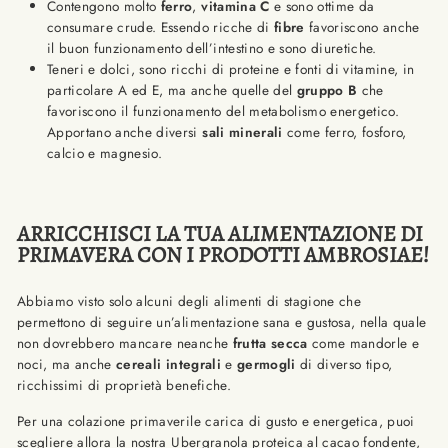
Contengono molto
ferro
,
vitamina C
e sono ottime da
consumare crude. Essendo ricche di
fibre
favoriscono anche
il buon funzionamento dell’intestino e sono diuretiche.
Teneri e dolci, sono ricchi di proteine e fonti di vitamine, in
particolare A ed E, ma anche quelle del
gruppo B
che
favoriscono il funzionamento del metabolismo energetico.
Apportano anche diversi
sali minerali
come ferro, fosforo,
calcio e magnesio.
ARRICCHISCI LA TUA ALIMENTAZIONE DI
PRIMAVERA CON I PRODOTTI AMBROSIAE!
Abbiamo visto solo alcuni degli alimenti di stagione che
permettono di seguire un’alimentazione sana e gustosa, nella quale
non dovrebbero mancare neanche
frutta secca
come mandorle e
noci, ma anche
cereali integrali
e
germogli
di diverso tipo,
ricchissimi di proprietà benefiche.
Per una colazione primaverile carica di gusto e energetica, puoi
scegliere allora la nostra
Ubergranola proteica al cacao fondente
,