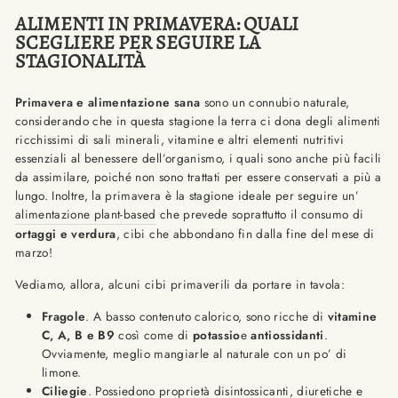
ALIMENTI IN PRIMAVERA: QUALI
SCEGLIERE PER SEGUIRE LA
STAGIONALITÀ
Primavera e alimentazione sana
sono un connubio naturale,
considerando che in questa stagione la terra ci dona degli alimenti
ricchissimi di sali minerali, vitamine e altri elementi nutritivi
essenziali al benessere dell’organismo, i quali sono anche più facili
da assimilare, poiché non sono trattati per essere conservati a più a
lungo. Inoltre, la primavera è la stagione ideale per seguire un’
alimentazione plant-based
che prevede soprattutto il consumo di
ortaggi e verdura
, cibi che abbondano fin dalla fine del mese di
marzo!
Vediamo, allora, alcuni cibi primaverili da portare in tavola:
Fragole
. A basso contenuto calorico, sono ricche di
vitamine
C, A, B e B9
così come di
potassio
e
antiossidanti
.
Ovviamente, meglio mangiarle al naturale con un po’ di
limone.
Ciliegie
. Possiedono proprietà disintossicanti, diuretiche e