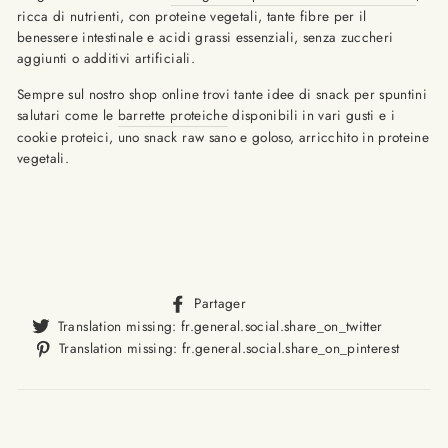
ricca di nutrienti, con proteine vegetali, tante fibre per il
benessere intestinale e acidi grassi essenziali, senza zuccheri
aggiunti o additivi artificiali.
Sempre sul nostro shop online trovi tante idee di snack per spuntini
salutari come le
barrette proteiche
disponibili in vari gusti e i
cookie proteici, uno snack raw sano e goloso, arricchito in proteine
vegetali.
Translation
Partager
missing:
Translat
Translation missing: fr.general.social.share_on_twitter
fr.general.social.alt_text.sha
missing
Trans
Translation missing: fr.general.social.share_on_pinterest
fr.gener
missi
fr.ge