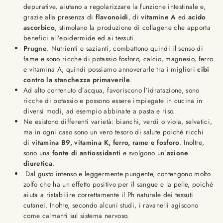
depurative, aiutano a regolarizzare la funzione intestinale e,
grazie alla presenza di
flavonoidi
, di
vitamine A
ed
acido
ascorbico
, stimolano la produzione di collagene che apporta
benefici all’epidermide ed ai tessuti.
Prugne
. Nutrienti e sazianti, combattono quindi il senso di
fame e sono ricche di potassio fosforo, calcio, magnesio, ferro
e vitamina A, quindi possiamo annoverarle tra i migliori
cibi
contro la stanchezza primaverile
.
Ad alto contenuto d’acqua, favoriscono l’idratazione, sono
ricche di potassio e possono essere impiegate in cucina in
diversi modi, ad esempio abbinate a pasta e riso.
Ne esistono differenti varietà: bianchi, verdi o viola, selvatici,
ma in ogni caso sono un vero tesoro di salute poiché ricchi
di
vitamina B9, vitamina K, ferro, rame e fosforo
. Inoltre,
sono una
fonte di antiossidanti
e svolgono un’
azione
diuretica
.
Dal gusto intenso e leggermente pungente, contengono molto
zolfo che ha un effetto positivo per il sangue e la pelle, poiché
aiuta a ristabilire correttamente il Ph naturale dei tessuti
cutanei. Inoltre, secondo alcuni studi, i ravanelli agiscono
come calmanti sul sistema nervoso.