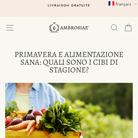
Passer
français
LIVRAISON GRATUITE
au
contenu
EXPLORER
RECHER
P
PRIMAVERA E ALIMENTAZIONE
SANA: QUALI SONO I CIBI DI
STAGIONE?