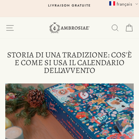
Passer
français
LIVRAISON GRATUITE
au
contenu
EXPLORER
RECHER
P
STORIA DI UNA TRADIZIONE: COS'È
E COME SI USA IL CALENDARIO
DELL'AVVENTO