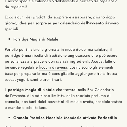
Il nostro speciale calendario dell’Avvento è perfetto da regalare o
da regalarsi!
Ecco alcuni dei prodotti da scoprire e assaporare, giorno dopo
giorno,
idee per sorprese per calendario dell'avvento
davvero
speciali:
Porridge Magia di Natale
Perfetto per iniziare la giornata in modo dolce, ma salutare, il
porridge è una ricetta di tradizione anglosassone che può essere
personalizzata a piacere con svariati ingredienti. Acqua, latte o
bevande vegetali e
fiocchi di avena
, costituiscono gli elementi
base per prepararlo, ma è consigliabile aggiungere frutta fresca,
secca, yogurt, semi e aromi vari.
Il
porridge Magia di Natale
che troverai nella Box Calendario
dell’Avvento, è in edizione limitata, dallo speziato profumo di
cannella, con tanti dolci pezzettini di mela e uvetta, nocciole tostate
e mandorle solo italiane.
Granola Proteica Nocciole Mandorle attivate PerfectBio