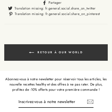
Translation
Partager
missing:
Translat
Translation missing: fr.general.social.share_on_twitter
fr.general.social.alt_text.sha
missing
Trans
Translation missing: fr.general.social.share_on_pinterest
fr.gener
missi
fr.ge
RETOUR À OUR WORLD
Abonnez-vous à notre newsletter pour réservoir tous les articles, les
nouvelle recettes healthy et des offres à ne pas rater. De plus,
profitez de -10% offerts pour votre première commande !
INSCRIVEZ-
VOUS
À
NOTRE