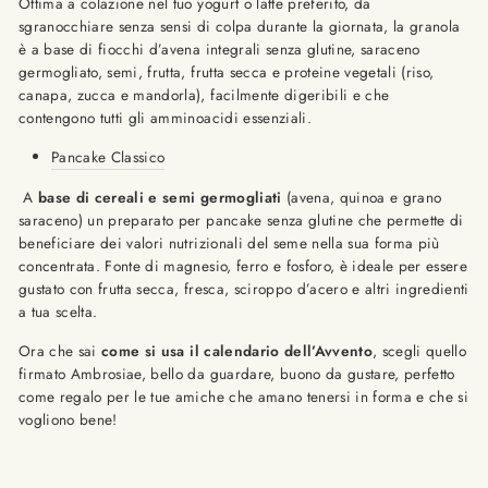
Ottima a colazione nel tuo yogurt o latte preferito, da
sgranocchiare senza sensi di colpa durante la giornata, la granola
è a base di fiocchi d’avena integrali senza glutine, saraceno
germogliato, semi, frutta, frutta secca e proteine vegetali (riso,
canapa, zucca e mandorla), facilmente digeribili e che
contengono tutti gli amminoacidi essenziali.
Pancake Classico
A
base di cereali e semi germogliati
(avena, quinoa e grano
saraceno) un preparato per pancake senza glutine che permette di
beneficiare dei valori nutrizionali del seme nella sua forma più
concentrata. Fonte di magnesio, ferro e fosforo, è ideale per essere
gustato con frutta secca, fresca, sciroppo d’acero e altri ingredienti
a tua scelta.
Ora che sai
come si usa il calendario dell’Avvento
, scegli quello
firmato Ambrosiae, bello da guardare, buono da gustare, perfetto
come regalo per le tue amiche che amano tenersi in forma e che si
vogliono bene!