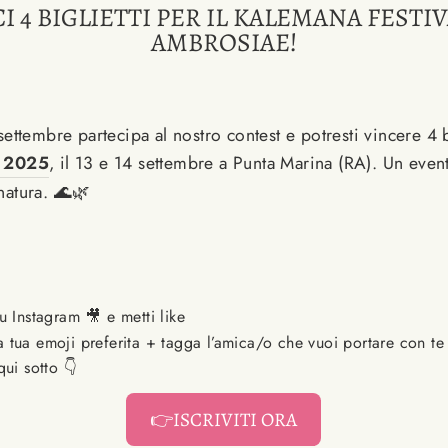
I 4 BIGLIETTI PER IL KALEMANA FESTI
AMBROSIAE!
ettembre partecipa al nostro contest e potresti vincere 4 bi
l 2025
, il 13 e 14 settembre a Punta Marina (RA). Un even
natura. 🌊🌿
u Instagram 🎥 e metti like
tua emoji preferita + tagga l’amica/o che vuoi portare con te
ui sotto 👇
👉ISCRIVITI ORA