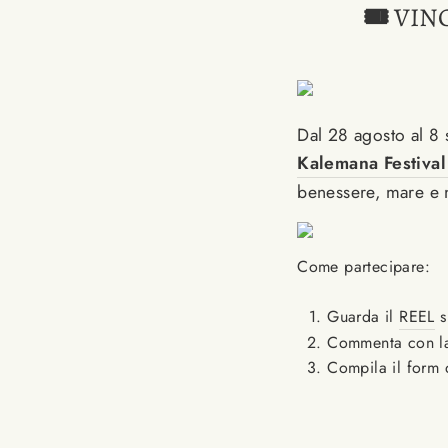
🎟️
VINC
Dal 28 agosto al 8 s
Kalemana Festiva
benessere, mare e 
Come partecipare:
Guarda il
REEL
s
Commenta con la 
Compila il form q