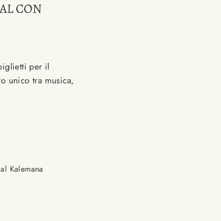
VAL CON
glietti per il
to unico tra musica,
 al Kalemana