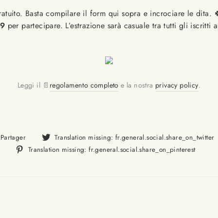
 gratuito. Basta compilare il form qui sopra e incrociare le dita
59
per partecipare. L’estrazione sarà casuale tra tutti gli iscritti
Leggi il
📄
regolamento completo
e la nostra
privacy policy
.
Translation
Partager
Translation missing: fr.general.social.share_on_twitter
missing:
Tran
Translation missing: fr.general.social.share_on_pinterest
fr.general.social.alt_text.share_on_facebook
miss
fr.g