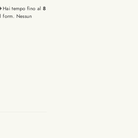
. 🍀Hai tempo fino al
8
 al form. Nessun
Translation
slation
missing:
ing:
fr.general.social.alt_text.share_on_twitter
eneral.social.alt_text.share_on_pinterest