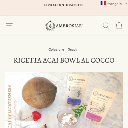
Passer
français
LIVRAISON GRATUITE
au
contenu
EXPLORER
RECHER
P
Colazione
·
Snack
·
RICETTA ACAI BOWL AL COCCO