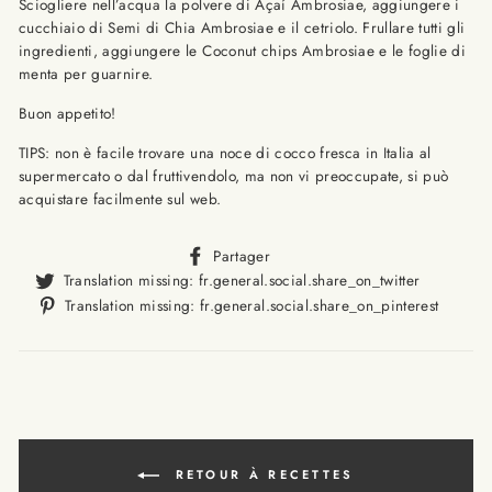
Sciogliere nell’acqua la polvere di Açaí Ambrosiae, aggiungere i
cucchiaio di Semi di Chia Ambrosiae e il cetriolo. Frullare tutti gli
ingredienti, aggiungere le Coconut chips Ambrosiae e le foglie di
menta per guarnire.
Buon appetito!
TIPS: non è facile trovare una noce di cocco fresca in Italia al
supermercato o dal fruttivendolo, ma non vi preoccupate, si può
acquistare facilmente sul web.
Translation
Partager
missing:
Translat
Translation missing: fr.general.social.share_on_twitter
fr.general.social.alt_text.sha
missing
Trans
Translation missing: fr.general.social.share_on_pinterest
fr.gener
missi
fr.ge
RETOUR À RECETTES