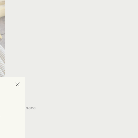
"Fermer
(Esc)"
natura del banana