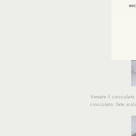
exc
INS
VOU
À
NOT
NEW
Versate il cioccolato 
cioccolato: fate scol