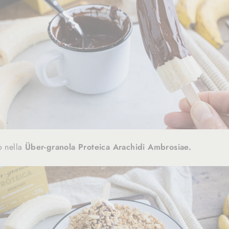
o nella
Über-granola Proteica Arachidi Ambrosiae.