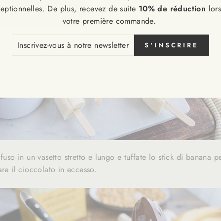
eptionnelles. De plus, recevez de suite
10% de réduction
lor
votre première commande.
CRIVEZ-
S'INSCRIRE
S
RE
SLETTER
fuso in un vasetto stretto e lungo e tuffate lo stick di banana pe
are il cioccolato in eccesso.