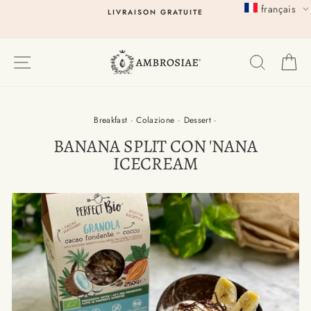
Passer
français
LIVRAISON GRATUITE
au
contenu
EXPLORER
RECHER
P
Breakfast
·
Colazione
·
Dessert
·
BANANA SPLIT CON 'NANA
ICECREAM