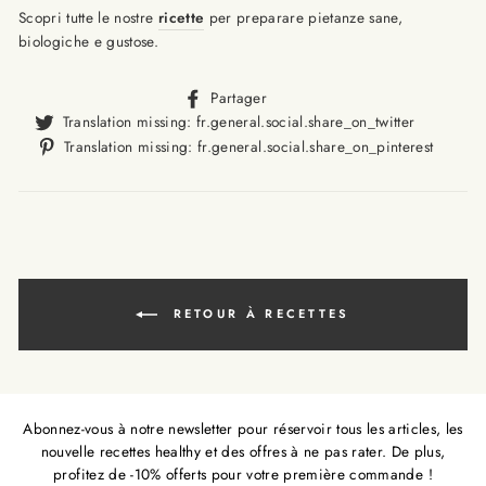
Scopri tutte le nostre
ricette
per preparare pietanze sane,
biologiche e gustose.
Translation
Partager
missing:
Translat
Translation missing: fr.general.social.share_on_twitter
fr.general.social.alt_text.sha
missing
Trans
Translation missing: fr.general.social.share_on_pinterest
fr.gener
missi
fr.ge
RETOUR À RECETTES
Abonnez-vous à notre newsletter pour réservoir tous les articles, les
nouvelle recettes healthy et des offres à ne pas rater. De plus,
profitez de -10% offerts pour votre première commande !