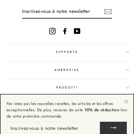
INSCRIVEZ-
VOUS
À
NOTRE
NEWSLETTER
Instagram
Facebook
YouTube
SUPPORTO
AMBROSIAE
PRODOTTI
Ne ratez pas les nouvelles recettes, les articles et les offres
"Fe
exceptionnelles. De plus, recevez de suite
10% de réduction
lors
(Esc
de votre première commande.
INSCRIVEZ-
VOUS
À
© 2026 Ambrosiae - Ambrosiae srl - Via del Lavoro, 19 63076