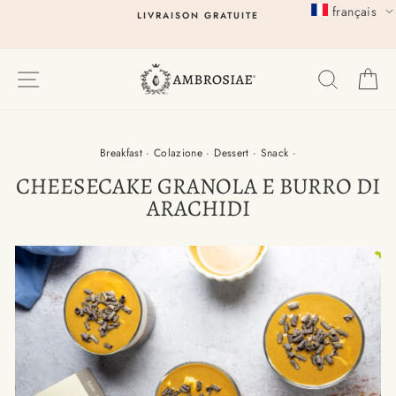
Passer
français
LIVRAISON GRATUITE
au
contenu
EXPLORER
RECHER
P
Breakfast
·
Colazione
·
Dessert
·
Snack
·
CHEESECAKE GRANOLA E BURRO DI
ARACHIDI