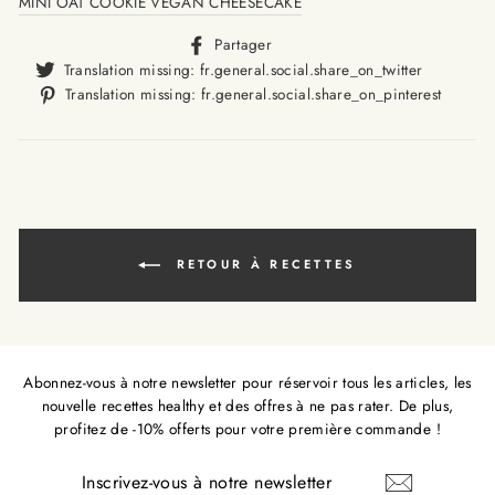
MINI OAT COOKIE VEGAN CHEESECAKE
Translation
Partager
missing:
Translat
Translation missing: fr.general.social.share_on_twitter
fr.general.social.alt_text.sha
missing
Trans
Translation missing: fr.general.social.share_on_pinterest
fr.gener
missi
fr.ge
RETOUR À RECETTES
Abonnez-vous à notre newsletter pour réservoir tous les articles, les
nouvelle recettes healthy et des offres à ne pas rater. De plus,
profitez de -10% offerts pour votre première commande !
INSCRIVEZ-
VOUS