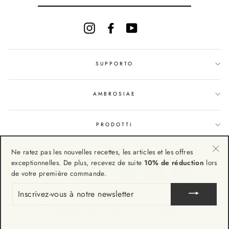
À
NOTRE
NEWSLETTER
Instagram
Facebook
YouTube
SUPPORTO
AMBROSIAE
PRODOTTI
Ne ratez pas les nouvelles recettes, les articles et les offres
"Fe
exceptionnelles. De plus, recevez de suite
10% de réduction
lors
(Esc
de votre première commande.
INSCRIVEZ-
VOUS
© 2026 Ambrosiae - Ambrosiae srl - Via del Lavoro, 19 63076
À
NOTRE
Monteprandone (AP) - Italy - VAT n. 02169850449
NEWSLETTER