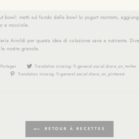
ere la crema di nocciole. Amalgamare bene e mettere da parte
ut bowl: metti sul fondo della bowl lo yogurt montato, aggiung
o e nocciole.
leria Airoldi
per questa idea di colazione sana e nutriente. Diver
 le nostre granole.
Translation
Partager
Translation missing: fr.general.social.share_on_twitter
missing:
Tran
Translation missing: fr.general.social.share_on_pinterest
fr.general.social.alt_text.share_on_facebook
miss
fr.g
RETOUR À RECETTES