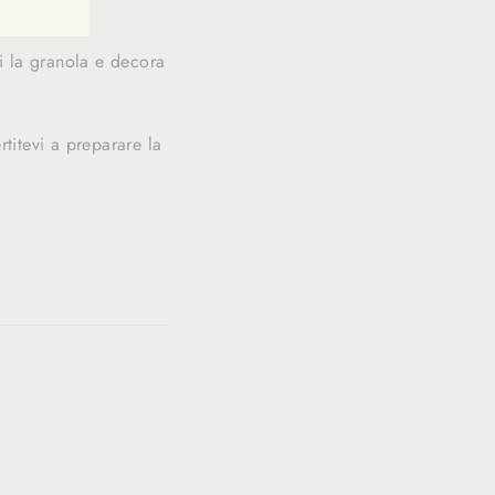
.
i la granola e decora
titevi a preparare la
Translation
slation
missing:
ing:
fr.general.social.alt_text.share_on_twitter
eneral.social.alt_text.share_on_pinterest