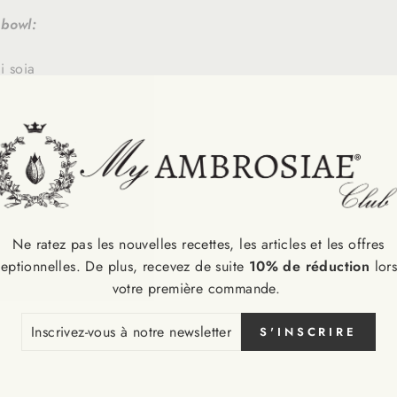
 bowl:
i soia
soia bianco
cao fondente e cocco Perfect Bio
ro
ema di nocciole 100%
Ne ratez pas les nouvelles recettes, les articles et les offres
eptionnelles. De plus, recevez de suite
10% de réduction
lor
 la bevanda di soia e poi montarla con l'apposito frullino a i
votre première commande.
a ottenuta allo yogurt di soia mescolando delicatamente dal bas
CRIVEZ-
S'INSCRIRE
o resti spumoso.
S
RE
 mixare il cacao amaro con poca acqua alla volta (la consisten
SLETTER