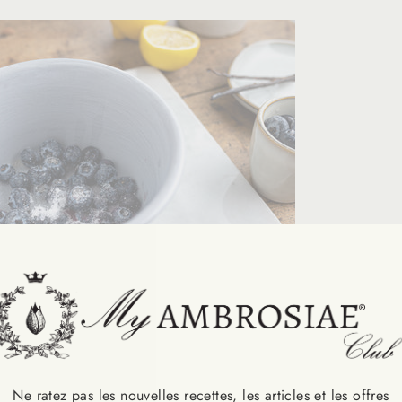
 la ricotta, lo Skyr, la vaniglia e (se vuoi) l’eritritolo fino a ot
Ne ratez pas les nouvelles recettes, les articles et les offres