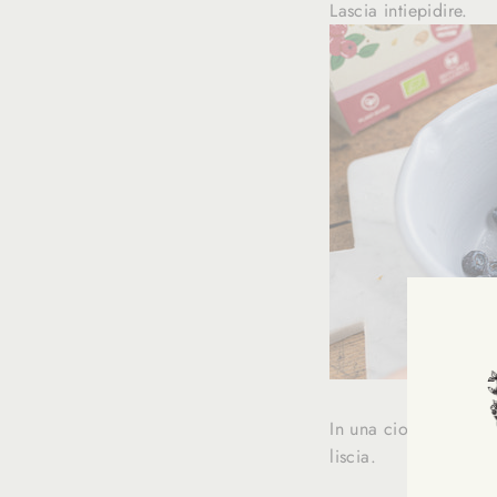
Lascia intiepidire.
In una ciotola, lavora
liscia.