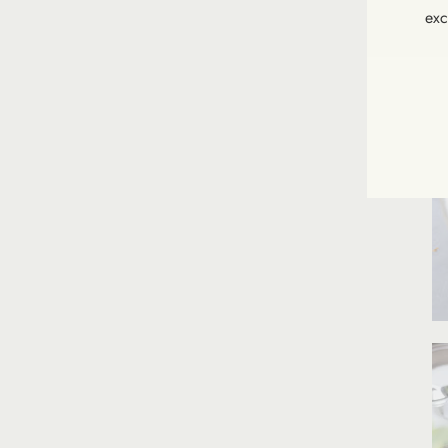
exc
INS
VOU
À
NOT
NEW