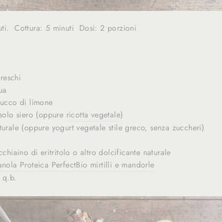
ti. Cottura: 5 minuti Dosi: 2 porzioni
freschi
ua
succo di limone
 solo siero (oppure
ricotta vegetale
)
turale (oppure yogurt vegetale stile greco, senza zuccheri)
cchiaino di eritritolo o altro dolcificante naturale
nola Proteica PerfectBio mirtilli e mandorle
 q.b.