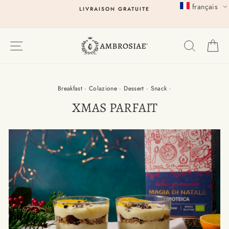
Passer
français
LIVRAISON GRATUITE
au
contenu
EXPLORER
RECHER
P
Breakfast
·
Colazione
·
Dessert
·
Snack
·
XMAS PARFAIT