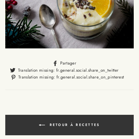
Translation
Partager
missing:
Translat
Translation missing: fr.general.social.share_on_twitter
fr.general.social.alt_text.sha
missing
Trans
Translation missing: fr.general.social.share_on_pinterest
fr.gener
missi
fr.ge
RETOUR À RECETTES