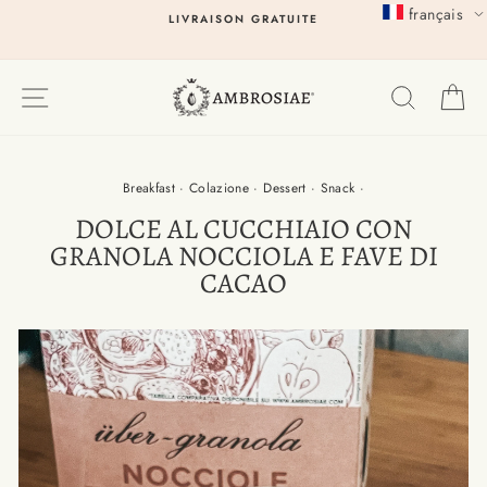
Passer
français
LIVRAISON GRATUITE
au
contenu
EXPLORER
RECHER
P
Breakfast
·
Colazione
·
Dessert
·
Snack
·
DOLCE AL CUCCHIAIO CON
GRANOLA NOCCIOLA E FAVE DI
CACAO