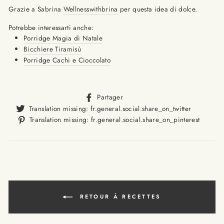
Grazie a Sabrina
Wellnesswithbrina
per questa idea di dolce.
Potrebbe interessarti anche:
Porridge Magia di Natale
Bicchiere Tiramisù
Porridge Cachi e Cioccolato
Translation
Partager
missing:
Translat
Translation missing: fr.general.social.share_on_twitter
fr.general.social.alt_text.sha
missing
Trans
Translation missing: fr.general.social.share_on_pinterest
fr.gener
missi
fr.ge
RETOUR À RECETTES