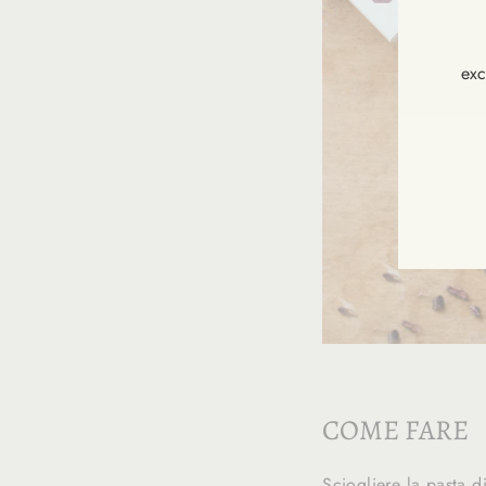
exc
INS
VOU
À
NOT
NEW
COME FARE
Sciogliere la pasta d