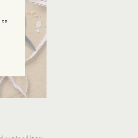
s de
lla ciotola il burro