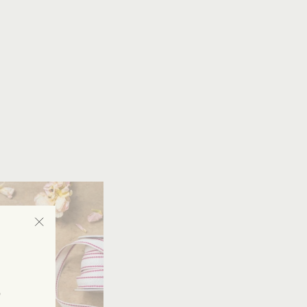
"Fermer
(Esc)"