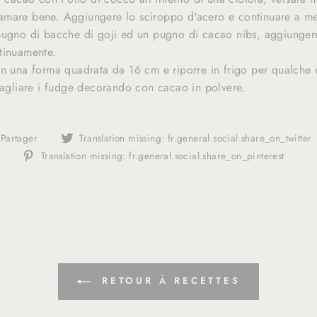
mare bene. Aggiungere lo sciroppo d'acero e continuare a mesc
pugno di bacche di goji ed un pugno di cacao nibs, aggiunger
tinuamente.
in una forma quadrata da 16 cm e riporre in frigo per qualche 
 tagliare i fudge decorando con cacao in polvere.
Translation
Partager
Translation missing: fr.general.social.share_on_twitter
missing:
Tran
Translation missing: fr.general.social.share_on_pinterest
fr.general.social.alt_text.share_on_facebook
miss
fr.g
RETOUR À RECETTES