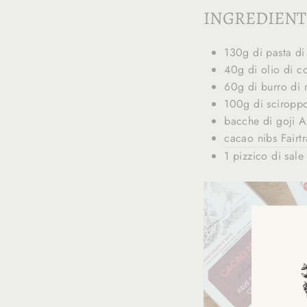
INGREDIENTI
130g di pasta di
40g di olio di c
60g di burro di
100g di sciropp
bacche di goji 
cacao nibs Fairt
1 pizzico di sale