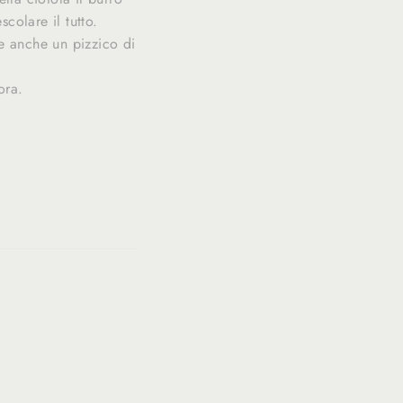
olare il tutto.
e anche un pizzico di
ora.
Translation
slation
missing:
ing:
fr.general.social.alt_text.share_on_twitter
eneral.social.alt_text.share_on_pinterest