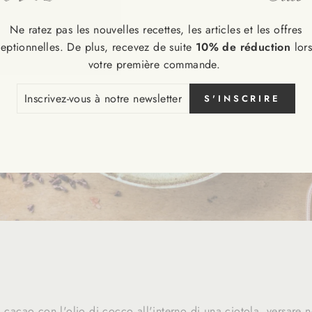
Ne ratez pas les nouvelles recettes, les articles et les offres
eptionnelles. De plus, recevez de suite
10% de réduction
lor
votre première commande.
CRIVEZ-
S'INSCRIRE
S
RE
SLETTER
i cacao con l'olio di cocco all'interno di una ciotola, versare ne