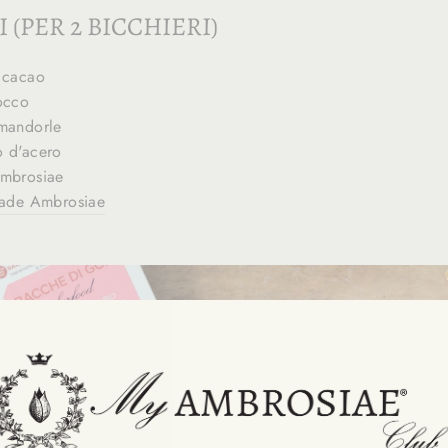
 (PER 2 BICCHIERI)
 cacao
occo
 mandorle
o d'acero
Ambrosiae
rade Ambrosiae