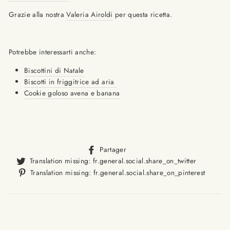
Grazie alla nostra
Valeria Airoldi
per questa ricetta.
Potrebbe interessarti anche:
Biscottini di Natale
Biscotti in friggitrice ad aria
Cookie goloso avena e banana
Translation
Partager
missing:
Translat
Translation missing: fr.general.social.share_on_twitter
fr.general.social.alt_text.sha
missing
Trans
Translation missing: fr.general.social.share_on_pinterest
fr.gener
missi
fr.ge