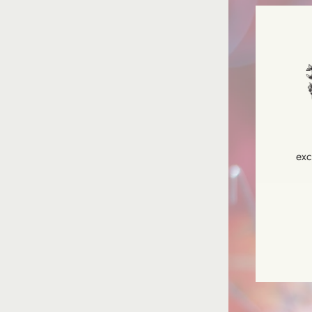
exc
INS
VOU
À
NOT
NEW