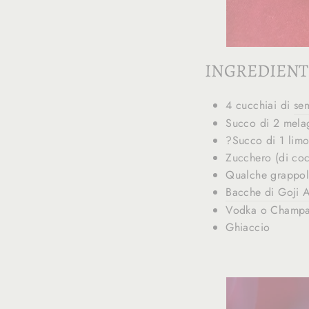
INGREDIENTI
4 cucchiai di
se
Succo di 2 melag
?Succo di 1 lim
Zucchero (di coc
Qualche grappolo
Bacche di Goji 
Vodka o Champag
Ghiaccio