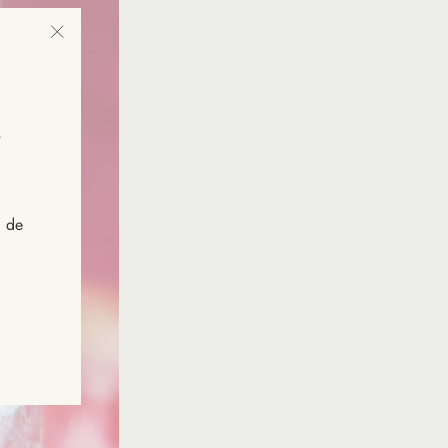
"Fermer
(Esc)"
s de