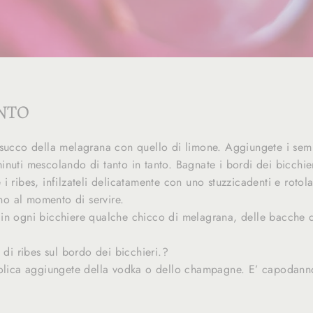
NTO
 succo della melagrana con quello di limone. Aggiungete i semi 
nuti mescolando di tanto in tanto. Bagnate i bordi dei bicchieri
i ribes, infilzateli delicatamente con uno stuzzicadenti e rotola
ino al momento di servire.
in ogni bicchiere qualche chicco di melagrana, delle bacche d
i di ribes sul bordo dei bicchieri.?
colica aggiungete della vodka o dello champagne. E’ capodann