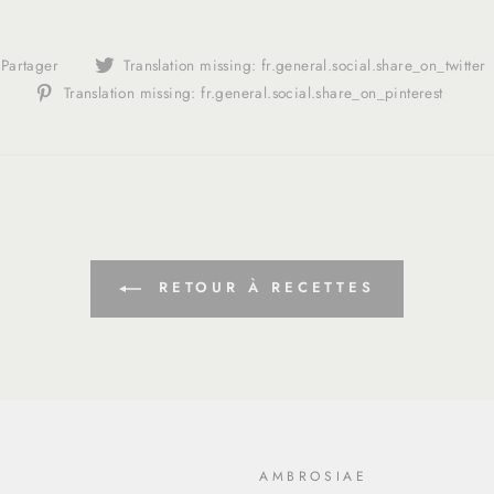
Translation
Partager
Translation missing: fr.general.social.share_on_twitter
missing:
Tran
Translation missing: fr.general.social.share_on_pinterest
fr.general.social.alt_text.share_on_facebook
miss
fr.g
RETOUR À RECETTES
O
AMBROSIAE