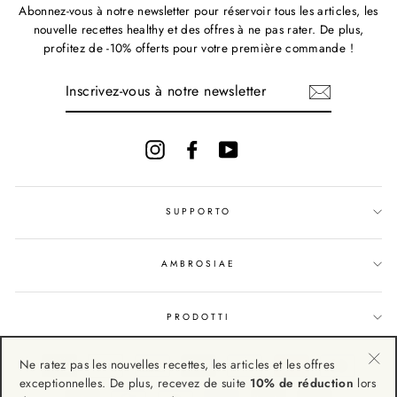
Abonnez-vous à notre newsletter pour réservoir tous les articles, les
nouvelle recettes healthy et des offres à ne pas rater. De plus,
profitez de -10% offerts pour votre première commande !
INSCRIVEZ-
VOUS
À
NOTRE
NEWSLETTER
Instagram
Facebook
YouTube
SUPPORTO
AMBROSIAE
PRODOTTI
Ne ratez pas les nouvelles recettes, les articles et les offres
"Fe
exceptionnelles. De plus, recevez de suite
10% de réduction
lors