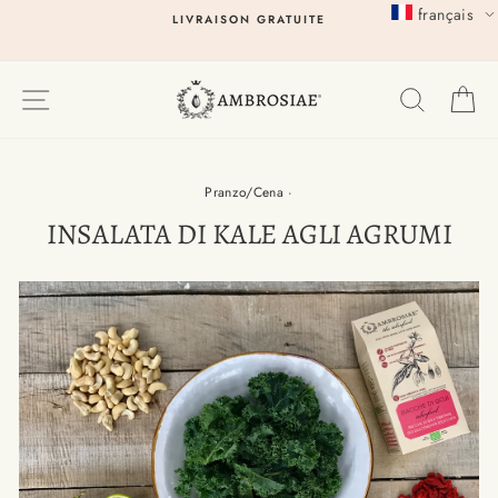
Passer
français
LIVRAISON GRATUITE
au
contenu
EXPLORER
RECHER
P
Pranzo/Cena
·
INSALATA DI KALE AGLI AGRUMI