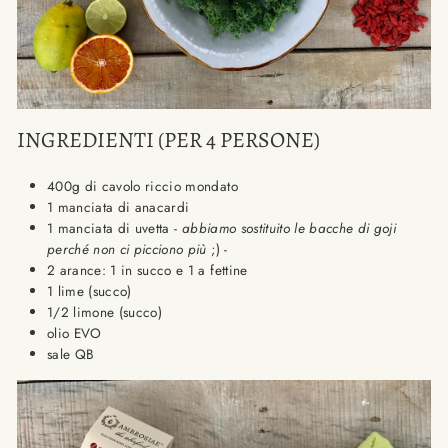
INGREDIENTI (PER 4 PERSONE)
400g di cavolo riccio mondato
1 manciata di anacardi
1 manciata di uvetta -
abbiamo sostituito le bacche di goji
perché non ci picciono più
;) -
2 arance: 1 in succo e 1 a fettine
1 lime (succo)
1/2 limone (succo)
olio EVO
sale QB