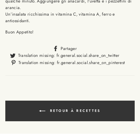
qualche minuto. Aggiungere gli anacardi, l'uvetta e i pezzettini di
arancia.
Un’insalata ricchissima in vitamina C, vitamina A, ferro e
antiossidanti.
Buon Appetito!
Translation
Partager
missing:
Translat
Translation missing: fr.general.social.share_on_twitter
fr.general.social.alt_text.sha
missing
Trans
Translation missing: fr.general.social.share_on_pinterest
fr.gener
missi
fr.ge
RETOUR À RECETTES