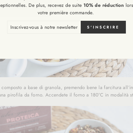
eptionnelles. De plus, recevez de suite
10% de réduction
lor
votre première commande.
CRIVEZ-
S'INSCRIRE
S
RE
SLETTER
l composto a base di granola, premendo bene la farcitura all’in
una pirofila da forno. Accendete il forno a 180°C in modalità st