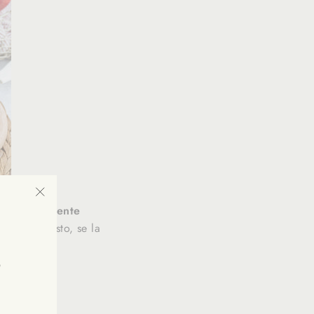
Cacao Fondente
"Fermer
do il composto, se la
(Esc)"
.