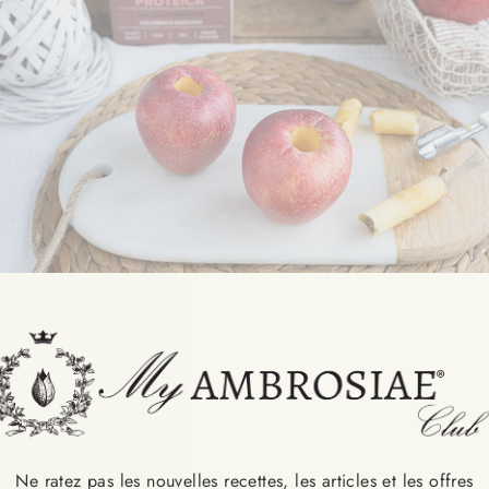
erno della mela in una ciotola, unite la
Ubergranola Proteica 
za di arancia e il pizzico di cannella. Mescolate bene inumiden
o umida potrete aggiungere anche uno o due cucchiai di acqua
Ne ratez pas les nouvelles recettes, les articles et les offres