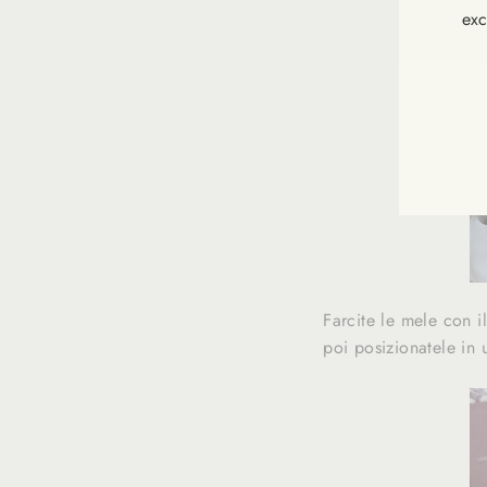
exc
INS
VOU
À
NOT
NEW
Farcite le mele con i
poi posizionatele in 