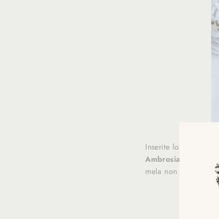
Inserite lo scarto int
Ambrosiae
, la scor
mela non fosse molt