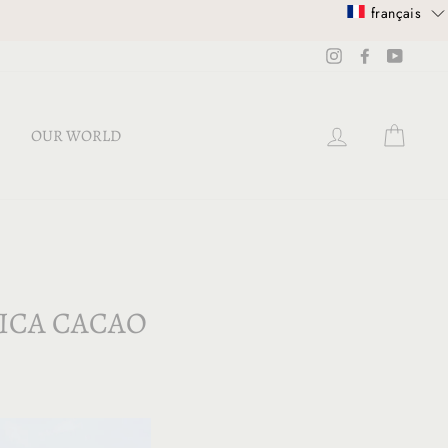
français
Instagram
Facebook
YouTub
SE CONNECT
PANI
OUR WORLD
ICA CACAO