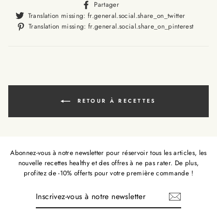
Translation
Partager
missing:
Translat
Translation missing: fr.general.social.share_on_twitter
fr.general.social.alt_text.sha
missing
Trans
Translation missing: fr.general.social.share_on_pinterest
fr.gener
missi
fr.ge
RETOUR À RECETTES
Abonnez-vous à notre newsletter pour réservoir tous les articles, les
nouvelle recettes healthy et des offres à ne pas rater. De plus,
profitez de -10% offerts pour votre première commande !
INSCRIVEZ-
VOUS
À
NOTRE