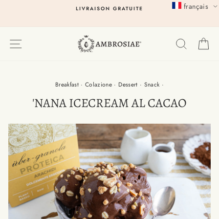
Passer
français
LIVRAISON GRATUITE
au
contenu
EXPLORER
RECHER
P
Breakfast
·
Colazione
·
Dessert
·
Snack
·
'NANA ICECREAM AL CACAO