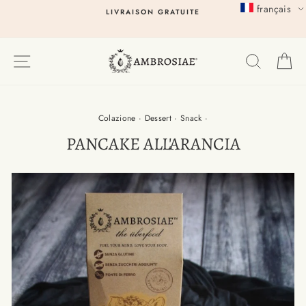
Passer
français
LIVRAISON GRATUITE
au
contenu
EXPLORER
RECHER
P
Colazione
·
Dessert
·
Snack
·
PANCAKE ALL'ARANCIA