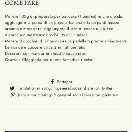
COME FARE
Mettere 100g di preparato per pancake (1 bustina) in una ciotola,
aggiungere la purea di un piccola banana e la polpa di mezzo
arancio e mescolare. Aggiungere il latte di cocco e il succo
d'arancia e mescolare con l'aiuto di un mixer.
Mettere 3 cucchiai di impasto su una padella o piastra antiaderente
ben calda e cuocere circa 2 minuti per lato.
Decorare con mandarini cinesi e cacao nibs.
Grazie a
@leggiada
per questa fantastica ricetta!
Translation
Partager
missing:
Translat
Translation missing: fr.general.social.share_on_twitter
fr.general.social.alt_text.sha
missing
Trans
Translation missing: fr.general.social.share_on_pinterest
fr.gener
missi
fr.ge