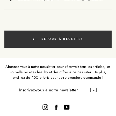
fr.gener
missi
fr.ge
RETOUR À RECETTES
Abonnez-vous à notre newsletter pour réservoir tous les articles, les
nouvelle recettes healthy et des offres à ne pas rater. De plus,
profitez de -10% offerts pour votre première commande !
INSCRIVEZ-
VOUS
À
NOTRE
NEWSLETTER
Instagram
Facebook
YouTube