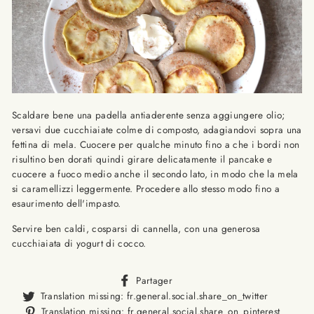
Scaldare bene una padella antiaderente senza aggiungere olio;
versavi due cucchiaiate colme di composto, adagiandovi sopra una
fettina di mela. Cuocere per qualche minuto fino a che i bordi non
risultino ben dorati quindi girare delicatamente il pancake e
cuocere a fuoco medio anche il secondo lato, in modo che la mela
si caramellizzi leggermente. Procedere allo stesso modo fino a
esaurimento dell'impasto.
Servire ben caldi, cosparsi di cannella, con una generosa
cucchiaiata di yogurt di cocco.
Translation
Partager
missing:
Translat
Translation missing: fr.general.social.share_on_twitter
fr.general.social.alt_text.sha
missing
Trans
Translation missing: fr.general.social.share_on_pinterest