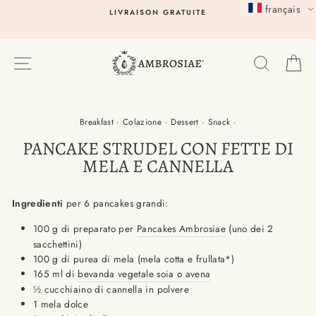
Passer
français
LIVRAISON GRATUITE
au
contenu
EXPLORER
RECHER
P
Breakfast
·
Colazione
·
Dessert
·
Snack
·
PANCAKE STRUDEL CON FETTE DI
MELA E CANNELLA
Ingredienti
per 6 pancakes grandi:
100 g di preparato per
Pancakes Ambrosiae
(uno dei 2
sacchettini)
100 g di purea di mela (mela cotta e frullata*)
165 ml di
bevanda vegetale soia o avena
½ cucchiaino di cannella in polvere
1 mela dolce