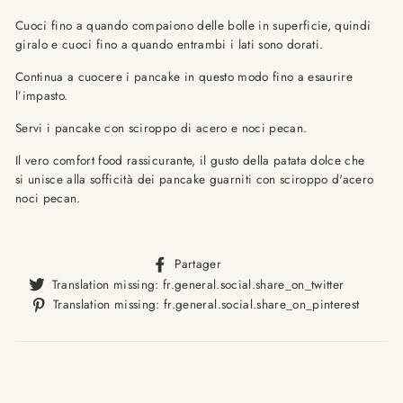
Cuoci fino a quando compaiono delle bolle in superficie, quindi
giralo e cuoci fino a quando entrambi i lati sono dorati.
Continua a cuocere i pancake in questo modo fino a esaurire
l’impasto.
Servi i pancake con sciroppo di acero e noci pecan.
Il vero comfort food rassicurante, il gusto della patata dolce che
si unisce alla sofficità
dei pancake guarniti con sciroppo d'acero
noci pecan.
Translation
Partager
missing:
Translat
Translation missing: fr.general.social.share_on_twitter
fr.general.social.alt_text.sha
missing
Trans
Translation missing: fr.general.social.share_on_pinterest
fr.gener
missi
fr.ge