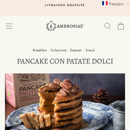
Passer
français
LIVRAISON GRATUITE
au
contenu
EXPLORER
RECHER
P
Breakfast
·
Colazione
·
Dessert
·
Snack
·
PANCAKE CON PATATE DOLCI