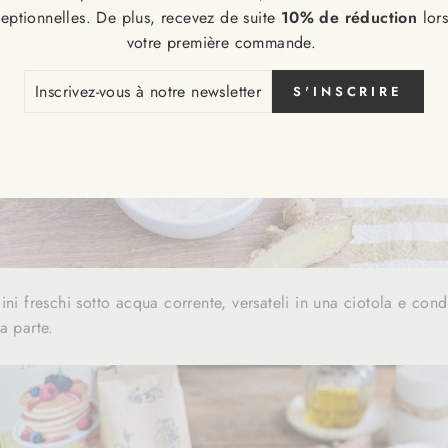
eptionnelles. De plus, recevez de suite
10% de réduction
lor
votre première commande.
CRIVEZ-
S'INSCRIRE
S
RE
SLETTER
ini freschi sotto acqua corrente, versateli in una ciotola e cond
da parte.