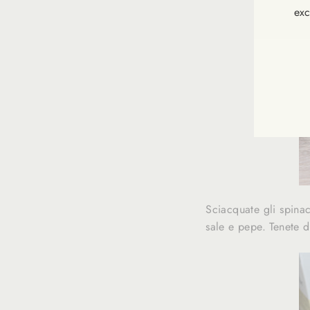
exc
INS
VOU
À
NOT
NEW
Sciacquate gli spinac
sale e pepe. Tenete 