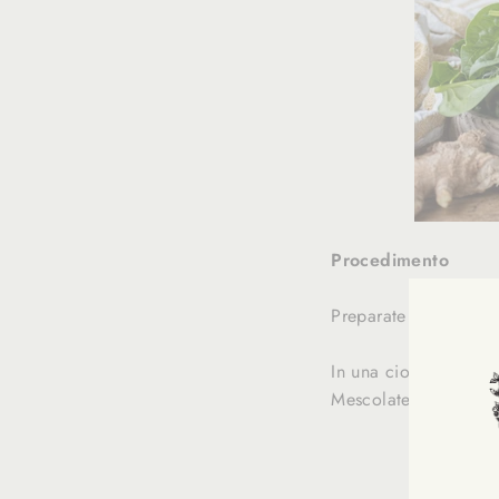
Procedimento
Preparate i pancakes 
In una ciotolina unit
Mescolate, aggiustate