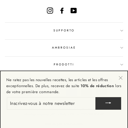
NOTRE
NEWSLETTER
Instagram
Facebook
YouTube
SUPPORTO
AMBROSIAE
PRODOTTI
Ne ratez pas les nouvelles recettes, les articles et les offres
"Fe
exceptionnelles. De plus, recevez de suite
10% de réduction
lors
(Esc
de votre première commande.
INSCRIVEZ-
VOUS
À
© 2026 Ambrosiae - Ambrosiae srl - Via del Lavoro, 19 63076
NOTRE
Monteprandone (AP) - Italy - VAT n. 02169850449
NEWSLETTER
Réalisé par Ambrosiae®