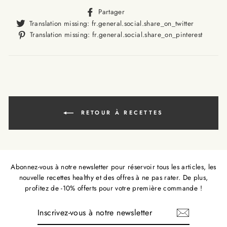
Translation
Partager
missing:
Translat
Translation missing: fr.general.social.share_on_twitter
fr.general.social.alt_text.sha
missing
Trans
Translation missing: fr.general.social.share_on_pinterest
fr.gener
missi
fr.ge
RETOUR À RECETTES
Abonnez-vous à notre newsletter pour réservoir tous les articles, les
nouvelle recettes healthy et des offres à ne pas rater. De plus,
profitez de -10% offerts pour votre première commande !
INSCRIVEZ-
VOUS
À