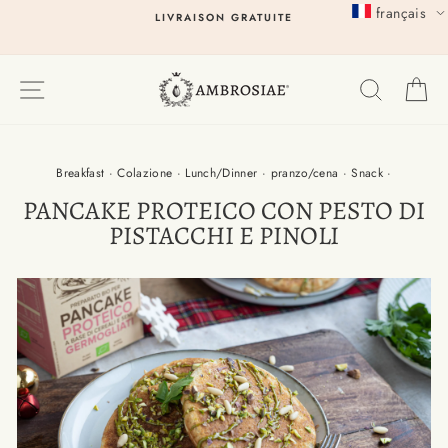
Passer
français
LIVRAISON GRATUITE
au
contenu
EXPLORER
RECHER
P
Breakfast
·
Colazione
·
Lunch/Dinner
·
pranzo/cena
·
Snack
·
PANCAKE PROTEICO CON PESTO DI
PISTACCHI E PINOLI