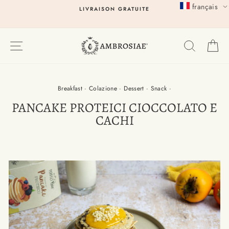
Passer
français
LIVRAISON GRATUITE
au
contenu
EXPLORER
RECHER
P
Breakfast
·
Colazione
·
Dessert
·
Snack
·
PANCAKE PROTEICI CIOCCOLATO E
CACHI