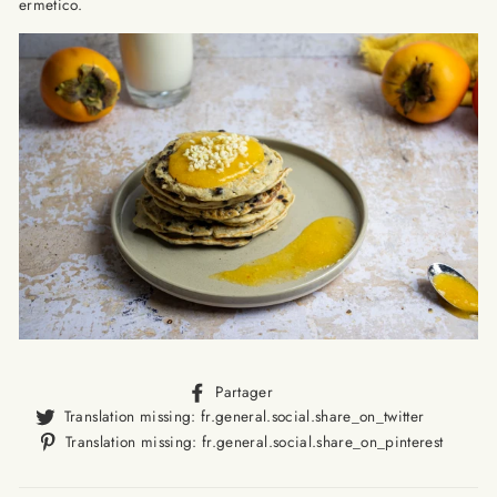
ermetico.
Translation
Partager
missing:
Translat
Translation missing: fr.general.social.share_on_twitter
fr.general.social.alt_text.sha
missing
Trans
Translation missing: fr.general.social.share_on_pinterest
fr.gener
missi
fr.ge