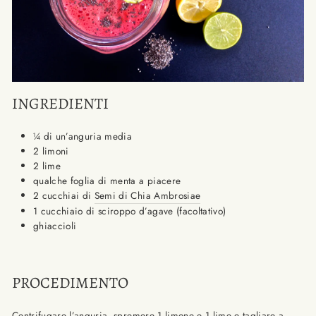
INGREDIENTI
¼ di un’anguria media
2 limoni
2 lime
qualche foglia di menta a piacere
2 cucchiai di
Semi di Chia Ambrosiae
1 cucchiaio di sciroppo d’agave (facoltativo)
ghiaccioli
PROCEDIMENTO
Centrifugare l’anguria, spremere 1 limone e 1 lime e tagliare a