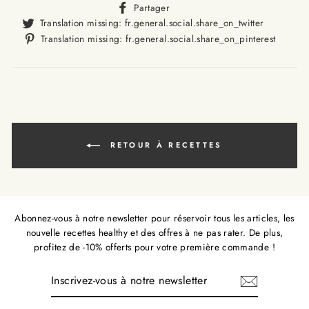
Translation
Partager
missing:
Translat
Translation missing: fr.general.social.share_on_twitter
fr.general.social.alt_text.sha
missing
Trans
Translation missing: fr.general.social.share_on_pinterest
fr.gener
missi
fr.ge
RETOUR À RECETTES
Abonnez-vous à notre newsletter pour réservoir tous les articles, les
nouvelle recettes healthy et des offres à ne pas rater. De plus,
profitez de -10% offerts pour votre première commande !
INSCRIVEZ-
VOUS
À
NOTRE