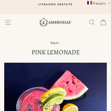
Passer
français
LIVRAISON GRATUITE
au
contenu
EXPLORER
RECHER
P
Snack
·
PINK LEMONADE