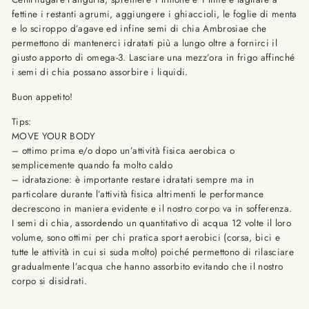
fettine i restanti agrumi, aggiungere i ghiaccioli, le foglie di menta
e lo sciroppo d’agave ed infine semi di chia Ambrosiae che
permettono di mantenerci idratati più a lungo oltre a fornirci il
giusto apporto di omega-3. Lasciare una mezz’ora in frigo affinché
i semi di chia possano assorbire i liquidi.
Buon appetito!
Tips:
MOVE YOUR BODY
– ottimo prima e/o dopo un’attività fisica aerobica o
semplicemente quando fa molto caldo
– idratazione: è importante restare idratati sempre ma in
particolare durante l’attività fisica altrimenti le performance
decrescono in maniera evidente e il nostro corpo va in sofferenza.
I semi di chia, assordendo un quantitativo di acqua 12 volte il loro
volume, sono ottimi per chi pratica sport aerobici (corsa, bici e
tutte le attività in cui si suda molto) poiché permettono di rilasciare
gradualmente l’acqua che hanno assorbito evitando che il nostro
corpo si disidrati.