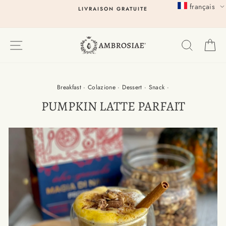
Passer
français
LIVRAISON GRATUITE
au
contenu
EXPLORER
RECHER
P
Breakfast
·
Colazione
·
Dessert
·
Snack
·
PUMPKIN LATTE PARFAIT