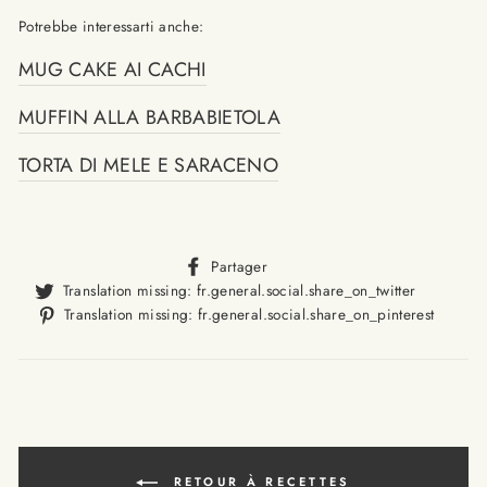
Potrebbe interessarti anche:
MUG CAKE AI CACHI
MUFFIN ALLA BARBABIETOLA
TORTA DI MELE E SARACENO
Translation
Partager
missing:
Translat
Translation missing: fr.general.social.share_on_twitter
fr.general.social.alt_text.sha
missing
Trans
Translation missing: fr.general.social.share_on_pinterest
fr.gener
missi
fr.ge
RETOUR À RECETTES