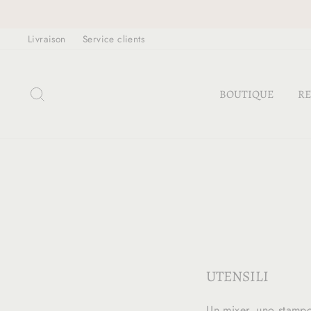
Passer
au
Livraison
Service clients
contenu
RECHERCHER
BOUTIQUE
RE
UTENSILI
Un mixer, uno stampo