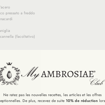
’acero
cco pressato a freddo
anacardi
aniglia
cannella (facoltativo)
are i datteri e miscelarli con granola e olio di cocco in un mi
sto sul fondo dello stampo foderato da un disco di carta forno
e la zucca (al microonde funzione steam 10 min oppure al forn
Ne ratez pas les nouvelles recettes, les articles et les offres
pletamente il liquido che si è formato.
eptionnelles. De plus, recevez de suite
10% de réduction
lor