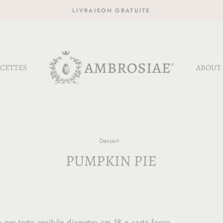
LIVRAISON GRATUITE
CETTES
ABOUT
Dessert
·
PUMPKIN PIE
 per torte apribile diametro cm 18 e carta forno.