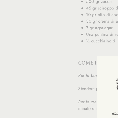
500 gr zucca
45 gr sciroppo d
10 gr olio di co
30 gr crema di 
7 gr agar-agar
Una puntina di v
½ cucchiaino di 
COME FARE
Per la base:
denocciol
Stendere poi il compo
Per la crema
: cuocer
minuti) eliminare com
exc