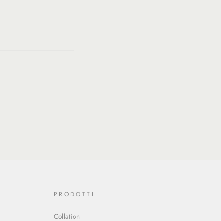
Translation
slation
missing:
ing:
fr.general.social.alt_text.share_on_twitter
eneral.social.alt_text.share_on_pinterest
PRODOTTI
Collation