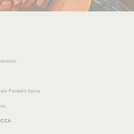
porzioni.
nola Pumpkin Spice
cco
UCCA