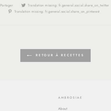
Translation
Partager
Translation missing: fr.general.social.share_on_twitter
missing:
Tran
Translation missing: fr.general.social.share_on_pinterest
fr.general.social.alt_text.share_on_facebook
miss
fr.g
RETOUR À RECETTES
O
AMBROSIAE
About