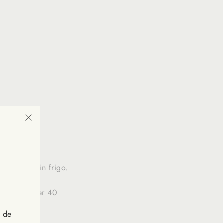
"Fermer
xer.
(Esc)"
 e riporlo in frigo.
o a fette per 40
s de