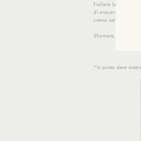
Frullare la zucca anc
di anacardi, lo scirop
INS
crema nello stampo so
VOU
À
NOT
Sformare, guarnire e
NEW
*la purea deve essere