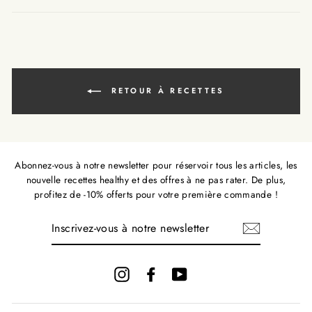
fr.ge
RETOUR À RECETTES
Abonnez-vous à notre newsletter pour réservoir tous les articles, les
nouvelle recettes healthy et des offres à ne pas rater. De plus,
profitez de -10% offerts pour votre première commande !
INSCRIVEZ-
VOUS
À
NOTRE
NEWSLETTER
Instagram
Facebook
YouTube