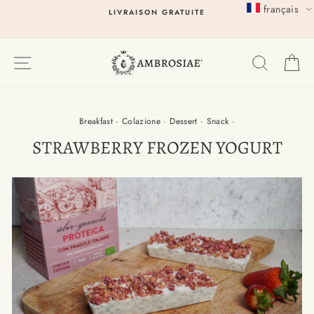
Passer
français
LIVRAISON GRATUITE
au
contenu
EXPLORER
RECHER
P
Breakfast
·
Colazione
·
Dessert
·
Snack
·
STRAWBERRY FROZEN YOGURT