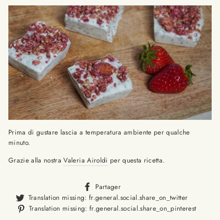
Prima di gustare lascia a temperatura ambiente per qualche
minuto.
Grazie alla nostra
Valeria Airoldi
per questa ricetta.
Translation
Partager
missing:
Translat
Translation missing: fr.general.social.share_on_twitter
fr.general.social.alt_text.sha
missing
Trans
Translation missing: fr.general.social.share_on_pinterest
fr.gener
missi