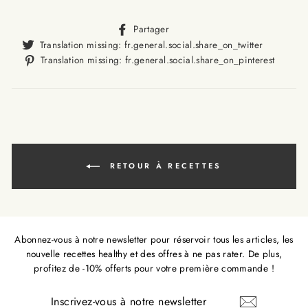
Translation
Partager
missing:
Translat
Translation missing: fr.general.social.share_on_twitter
fr.general.social.alt_text.sha
missing
Trans
Translation missing: fr.general.social.share_on_pinterest
fr.gener
missi
fr.ge
RETOUR À RECETTES
Abonnez-vous à notre newsletter pour réservoir tous les articles, les
nouvelle recettes healthy et des offres à ne pas rater. De plus,
profitez de -10% offerts pour votre première commande !
INSCRIVEZ-
VOUS