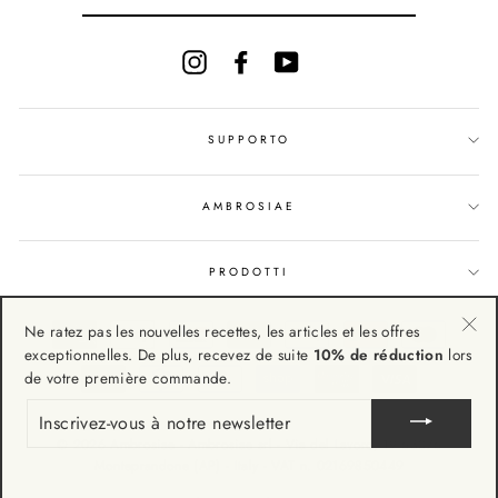
À
NOTRE
NEWSLETTER
Instagram
Facebook
YouTube
SUPPORTO
AMBROSIAE
PRODOTTI
Ne ratez pas les nouvelles recettes, les articles et les offres
"Fe
exceptionnelles. De plus, recevez de suite
10% de réduction
lors
(Esc
de votre première commande.
INSCRIVEZ-
VOUS
À
© 2026 Ambrosiae - Ambrosiae srl - Via del Lavoro, 19 63076
NOTRE
Monteprandone (AP) - Italy - VAT n. 02169850449
NEWSLETTER