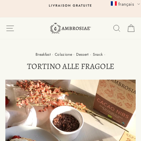
Passer
français
LIVRAISON GRATUITE
au
contenu
EXPLORER
RECHER
P
Breakfast
·
Colazione
·
Dessert
·
Snack
·
TORTINO ALLE FRAGOLE