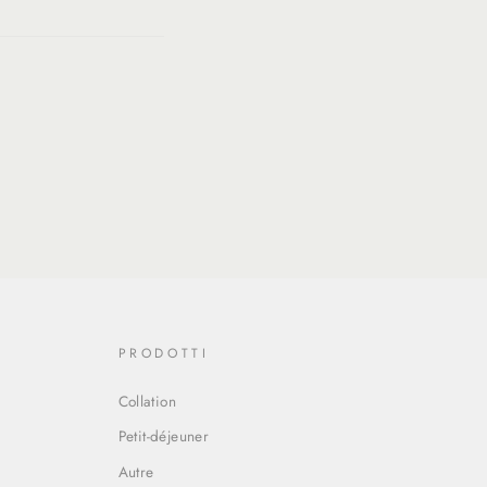
ing:
fr.general.social.alt_text.share_on_twitter
eneral.social.alt_text.share_on_pinterest
PRODOTTI
Collation
Petit-déjeuner
Autre