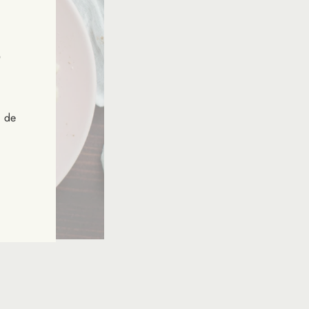
"Fermer
(Esc)"
s de