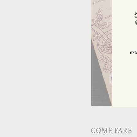
exc
INS
VOU
À
NOT
NEW
COME FARE