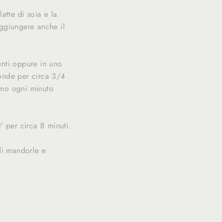
atte di soia e la
aggiungere anche il
ienti oppure in uno
oonde per circa 3/4
rno ogni minuto
° per circa 8 minuti.
 di mandorle e
Translation
slation
missing: