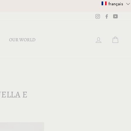
français
Instagram
Facebook
YouTub
SE CONNECT
PANI
OUR WORLD
ELLA E