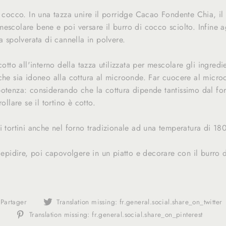
i cocco. In una tazza unire il porridge Cacao Fondente Chia, il l
escolare bene e poi versare il burro di cocco sciolto. Infine 
na spolverata di cannella in polvere.
cotto all'interno della tazza utilizzata per mescolare gli ingred
 che sia idoneo alla cottura al microonde. Far cuocere al micr
potenza: considerando che la cottura dipende tantissimo dal fo
ollare se il tortino è cotto.
i tortini anche nel forno tradizionale ad una temperatura di 180
tiepidire, poi capovolgere in un piatto e decorare con il burro
Translation
Partager
Translation missing: fr.general.social.share_on_twitter
missing:
Tran
Translation missing: fr.general.social.share_on_pinterest