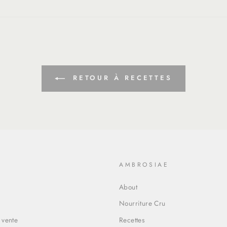
fr.general.social.alt_text.share_on_facebook
miss
fr.g
RETOUR À RECETTES
O
AMBROSIAE
About
Nourriture Cru
 vente
Recettes