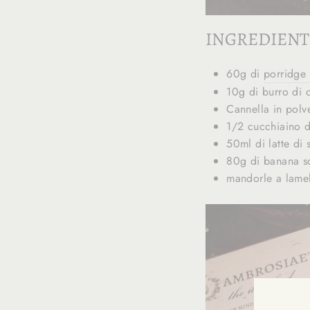
INGREDIENTI
60g di
porridge
10g di burro di 
Cannella in polv
1/2 cucchiaino di
50ml di latte di 
80g di banana s
mandorle a lamel