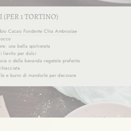
 (PER 1 TORTINO)
 bio Cacao Fondente Chia Ambrosiae
cocco
ere: una bella spolverata
 lievito per dolci
soia o della bevanda vegetale preferita
chiacciata
le e burro di mandorle per decorare