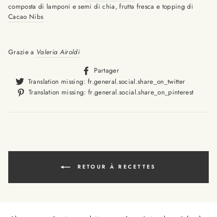
composta di lamponi e semi di chia, frutta fresca e topping di
Cacao Nibs
Grazie a
Valeria Airoldi
Translation
Partager
missing:
Translat
Translation missing: fr.general.social.share_on_twitter
fr.general.social.alt_text.sha
missing
Trans
Translation missing: fr.general.social.share_on_pinterest
fr.gener
missi
fr.ge
RETOUR À RECETTES