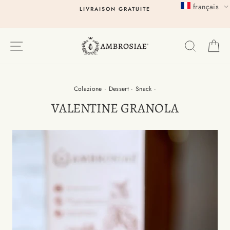
Passer
français
LIVRAISON GRATUITE
au
contenu
EXPLORER
RECHER
P
Colazione
·
Dessert
·
Snack
·
VALENTINE GRANOLA