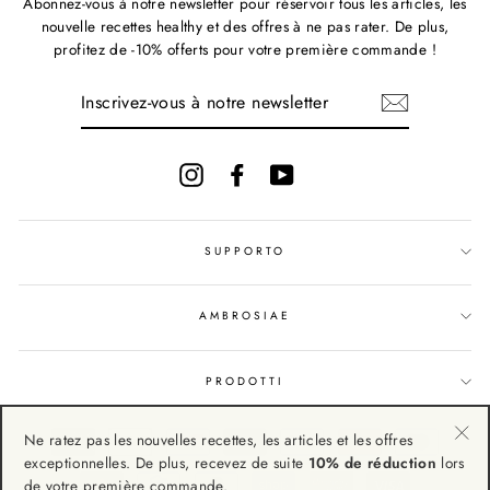
Abonnez-vous à notre newsletter pour réservoir tous les articles, les
nouvelle recettes healthy et des offres à ne pas rater. De plus,
profitez de -10% offerts pour votre première commande !
INSCRIVEZ-
VOUS
À
NOTRE
NEWSLETTER
Instagram
Facebook
YouTube
SUPPORTO
AMBROSIAE
PRODOTTI
Ne ratez pas les nouvelles recettes, les articles et les offres
"Fe
exceptionnelles. De plus, recevez de suite
10% de réduction
lors
(Esc
de votre première commande.