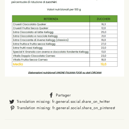
Translation
Partager
missing:
Translat
Translation missing: fr.general.social.share_on_twitter
fr.general.social.alt_text.sha
missing
Trans
Translation missing: fr.general.social.share_on_pinterest
fr.gener
missi
fr.ge