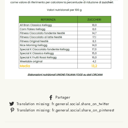
Translation
Partager
missing:
Translat
Translation missing: fr.general.social.share_on_twitter
fr.general.social.alt_text.sha
missing
Trans
Translation missing: fr.general.social.share_on_pinterest
fr.gener
missi
fr.ge