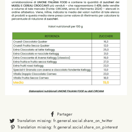
Translation
Partager
missing:
Translat
Translation missing: fr.general.social.share_on_twitter
fr.general.social.alt_text.sha
missing
Trans
Translation missing: fr.general.social.share_on_pinterest