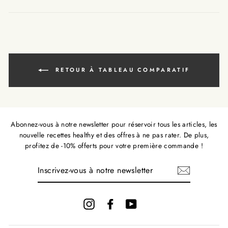
fr.gener
missi
fr.ge
RETOUR À TABLEAU COMPARATIF
Abonnez-vous à notre newsletter pour réservoir tous les articles, les
nouvelle recettes healthy et des offres à ne pas rater. De plus,
profitez de -10% offerts pour votre première commande !
INSCRIVEZ-
VOUS
À
NOTRE
NEWSLETTER
Instagram
Facebook
YouTube