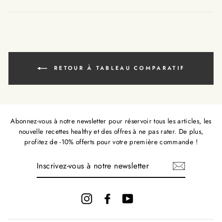
fr.gener
missi
fr.ge
RETOUR À TABLEAU COMPARATIF
Abonnez-vous à notre newsletter pour réservoir tous les articles, les
nouvelle recettes healthy et des offres à ne pas rater. De plus,
profitez de -10% offerts pour votre première commande !
INSCRIVEZ-
VOUS
À
NOTRE
NEWSLETTER
Instagram
Facebook
YouTube