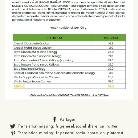
Translation
Partager
missing:
Translat
Translation missing: fr.general.social.share_on_twitter
fr.general.social.alt_text.sha
missing
Trans
Translation missing: fr.general.social.share_on_pinterest