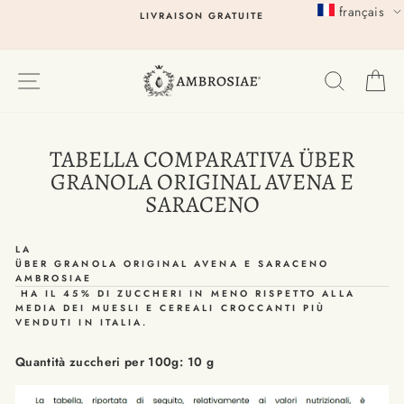
Passer
français
LIVRAISON GRATUITE
au
contenu
EXPLORER
RECHER
P
TABELLA COMPARATIVA ÜBER
GRANOLA ORIGINAL AVENA E
SARACENO
LA
ÜBER GRANOLA ORIGINAL AVENA E SARACENO
AMBROSIAE
HA
IL 45% DI ZUCCHERI IN MENO RISPETTO ALLA
MEDIA DEI MUESLI E CEREALI CROCCANTI PIÙ
VENDUTI IN ITALIA.
Quantità zuccheri per 100g: 10 g