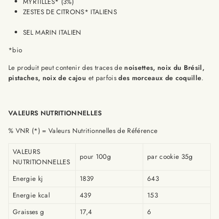
MYRTILLES* (3%)
ZESTES DE CITRONS* ITALIENS
SEL MARIN ITALIEN
*bio
Le produit peut contenir des traces de
noisettes, noix du Brésil,
pistaches, noix de cajou
et parfois
des morceaux de coquille
.
VALEURS NUTRITIONNELLES
% VNR (*) = Valeurs Nutritionnelles de Référence
VALEURS
pour 100g
par cookie 35g
NUTRITIONNELLES
Energie kj
1839
643
Energie kcal
439
153
Graisses g
17,4
6