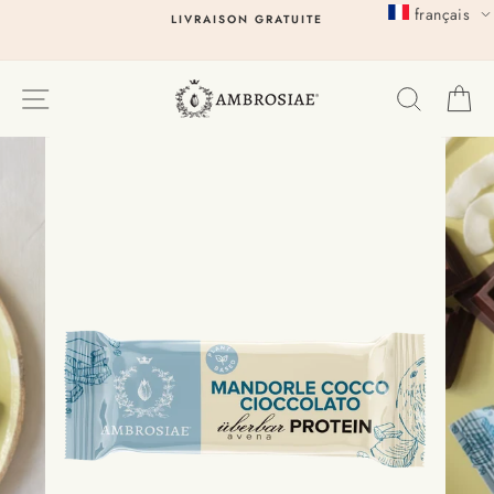
Passer
français
LIVRAISON GRATUITE
au
contenu
EXPLORER
RECHER
P