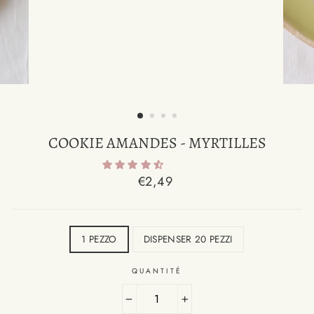
COOKIE AMANDES - MYRTILLES
Prix
€2,49
catalogue
TAILLE
1 PEZZO
DISPENSER 20 PEZZI
QUANTITÉ
−
+