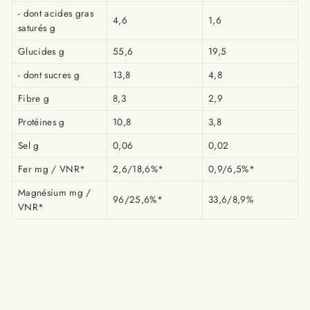
- dont acides gras
4,6
1,6
saturés g
Glucides g
55,6
19,5
- dont sucres g
13,8
4,8
Fibre g
8,3
2,9
Protéines g
10,8
3,8
Sel g
0,06
0,02
Fer mg / VNR*
2,6/18,6%*
0,9/6,5%*
Magnésium mg /
96/25,6%*
33,6/8,9%
VNR*