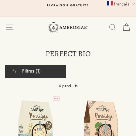
Passer
français
LIVRAISON GRATUITE
au
contenu
EXPLORER
RECHER
P
PERFECT BIO
Filtres (1)
4 produits