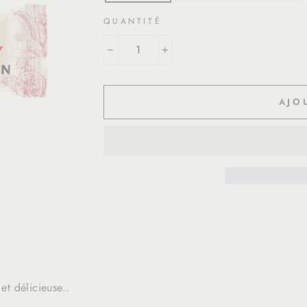
QUANTITÉ
−
+
AJO
et délicieuse..