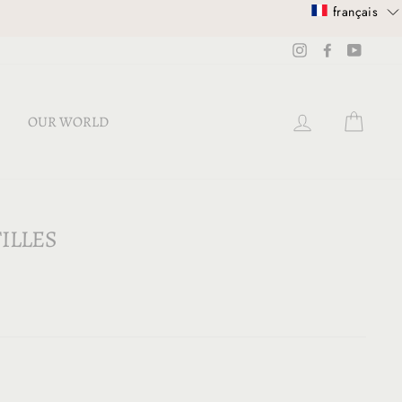
français
Instagram
Facebook
YouTub
SE CONNECT
PANI
OUR WORLD
ILLES