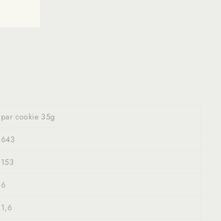
 coquille
.
par cookie 35g
643
153
6
1,6