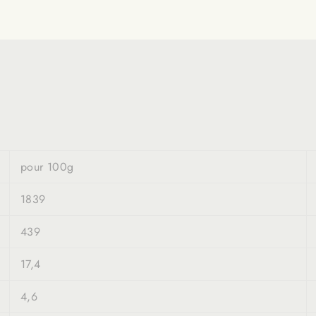
SLETTER
u Brésil, pistaches, noix de cajou
et parfois
des morceaux de
pour 100g
1839
439
17,4
4,6